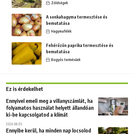
Zöldségek
A sonkahagyma termesztése és
bemutatása
Hagymafélék
Fehérözön paprika termesztése és
bemutatása
Bogyós termésűek
Ez is érdekelhet
Ennyivel emeli meg a villanyszámlát, ha
folyamatos használat helyett állandóan
ki-be kapcsolgatod a klímát
2026.08.05.
Ennyibe kerül, ha minden nap locsolod