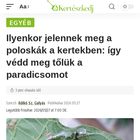
Aa
EGYÉB
Ilyenkor jelennek meg a
poloskák a kertekben: így
védd meg tőlük a
paradicsomot
3 perc olvasási idő
Szerző:
Ildikó Sz. Gulyás
Publikálva 2026.05.27.
Legutóbb frissítve: 2026/05/27 at 7:00 DE.