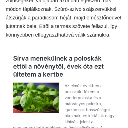
zöldségeket, valójában azonban egészen más
módon táplálkoznak. Szúró-szívó szájszervükkel
átszúrják a paradicsom héját, majd emésztőnedvet
juttatnak bele. Ettől a termés szövete fellazul, így
könnyebben elfogyaszthatóvá válik számukra.