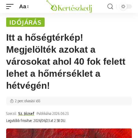
Aa
IDŐJÁRÁS
Itt a hőségtérkép!
Megjelölték azokat a
városokat ahol 40 fok felett
lehet a hőmérséklet a
hétvégén!
2 perc olvasási idő
Szerző:
Sz. József
Publikálva 2026.06.23.
Legutóbb frissítve: 2026/06/23 at 2:58 DU.