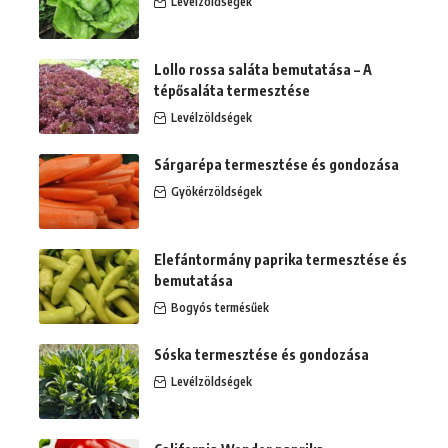
Levélzöldségek
Lollo rossa saláta bemutatása – A
tépősaláta termesztése
Levélzöldségek
Sárgarépa termesztése és gondozása
Gyökérzöldségek
Elefántormány paprika termesztése és
bemutatása
Bogyós termésűek
Sóska termesztése és gondozása
Levélzöldségek