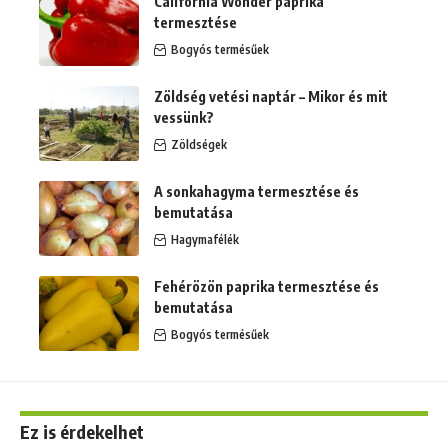
California Wonder paprika
termesztése
Bogyós termésűek
Zöldség vetési naptár – Mikor és mit
vessünk?
Zöldségek
A sonkahagyma termesztése és
bemutatása
Hagymafélék
Fehérözön paprika termesztése és
bemutatása
Bogyós termésűek
Ez is érdekelhet