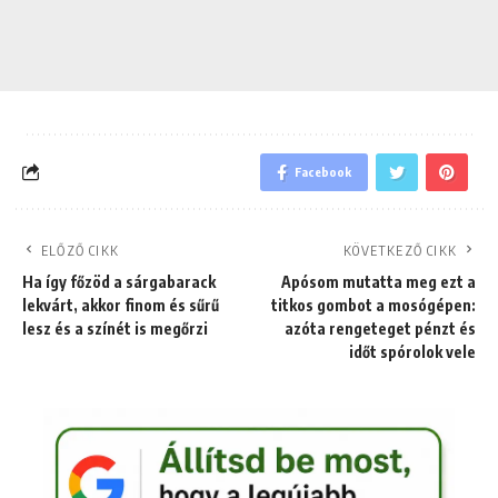
Facebook
ELŐZŐ CIKK
KÖVETKEZŐ CIKK
Ha így főzöd a sárgabarack
Apósom mutatta meg ezt a
lekvárt, akkor finom és sűrű
titkos gombot a mosógépen:
lesz és a színét is megőrzi
azóta rengeteget pénzt és
időt spórolok vele