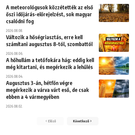
A meteorológusok közzétették az első
őszi időjárás-előrejelzést, sok magyar
csalódni fog
2026.08.08.
Változik a hőségriasztás, erre kell
számítani augusztus 8-tól, szombattól
2026.08.06.
A hőhullám a tetőfokára hág: eddig kell
még kitartani, és megérkezik a lehűlés
2026.08.04.
Augusztus 3-án, hétfőn végre
megérkezik a várva várt eső, de csak
ebben a 4 vármegyében
2026.08.02.
Előző
Következő