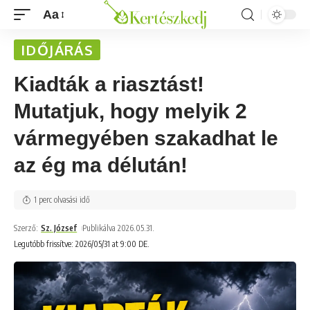
Aa
IDŐJÁRÁS
Kiadták a riasztást!
Mutatjuk, hogy melyik 2
vármegyében szakadhat le
az ég ma délután!
1 perc olvasási idő
Szerző:
Sz. József
Publikálva 2026.05.31.
Legutóbb frissítve: 2026/05/31 at 9:00 DE.