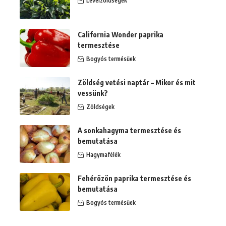
Levélzöldségek
California Wonder paprika
termesztése
Bogyós termésűek
Zöldség vetési naptár – Mikor és mit
vessünk?
Zöldségek
A sonkahagyma termesztése és
bemutatása
Hagymafélék
Fehérözön paprika termesztése és
bemutatása
Bogyós termésűek