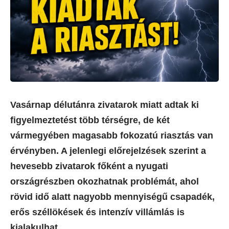
Vasárnap délutánra zivatarok miatt adtak ki
figyelmeztetést több térségre, de két
vármegyében magasabb fokozatú riasztás van
érvényben. A jelenlegi előrejelzések szerint a
hevesebb zivatarok főként a nyugati
országrészben okozhatnak problémát, ahol
rövid idő alatt nagyobb mennyiségű csapadék,
erős széllökések és intenzív villámlás is
kialakulhat.