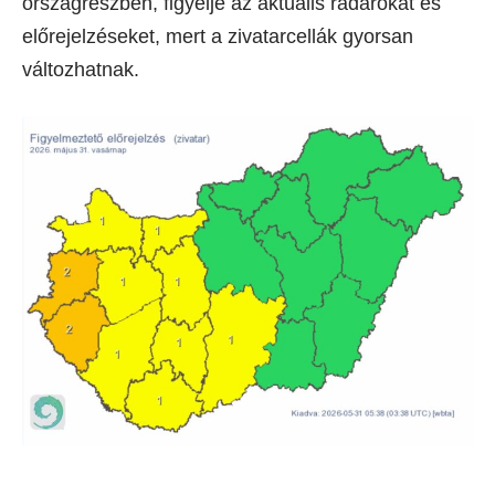
országrészben, figyelje az aktuális radarokat és
előrejelzéseket, mert a zivatarcellák gyorsan
változhatnak.