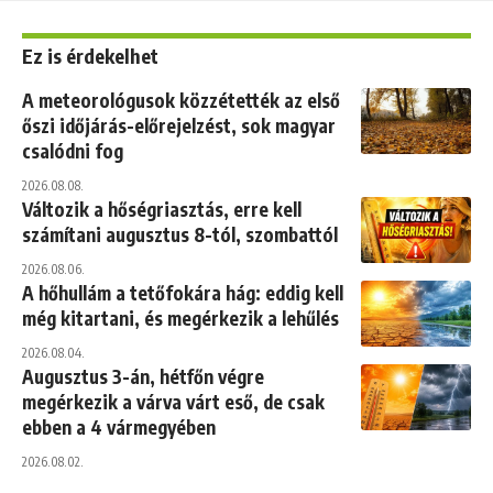
Ez is érdekelhet
A meteorológusok közzétették az első
őszi időjárás-előrejelzést, sok magyar
csalódni fog
2026.08.08.
Változik a hőségriasztás, erre kell
számítani augusztus 8-tól, szombattól
2026.08.06.
A hőhullám a tetőfokára hág: eddig kell
még kitartani, és megérkezik a lehűlés
2026.08.04.
Augusztus 3-án, hétfőn végre
megérkezik a várva várt eső, de csak
ebben a 4 vármegyében
2026.08.02.