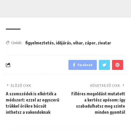
figyelmeztetés
,
időjárás
,
vihar
,
zápor
,
zivatar
Címkék:
Facebook
ELŐZŐ CIKK
KÖVETKEZŐ CIKK
A szomszédok is elkérték a
Filléres megoldást mutatott
módszert: ezzel az egyszerű
a kertész apósom: így
trükkel örökre búcsút
szabadulhatsz meg szinte
inthetsz a vakondoknak
minden gyomtól