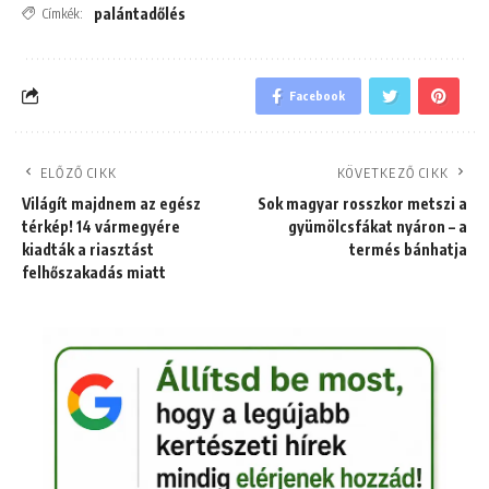
palántadőlés
Címkék:
Facebook
ELŐZŐ CIKK
KÖVETKEZŐ CIKK
Világít majdnem az egész
Sok magyar rosszkor metszi a
térkép! 14 vármegyére
gyümölcsfákat nyáron – a
kiadták a riasztást
termés bánhatja
felhőszakadás miatt