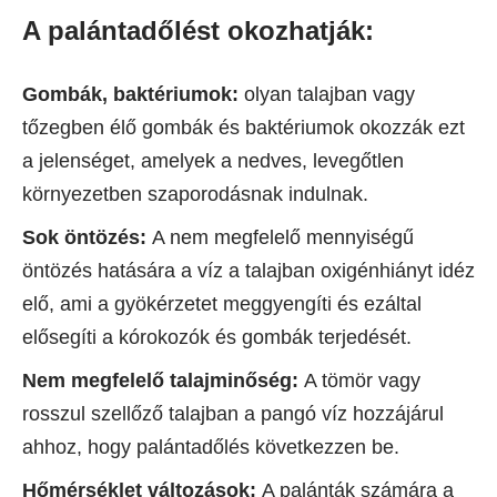
A palántadőlést okozhatják:
Gombák, baktériumok:
olyan talajban vagy
tőzegben élő gombák és baktériumok okozzák ezt
a jelenséget, amelyek a nedves, levegőtlen
környezetben szaporodásnak indulnak.
Sok öntözés:
A nem megfelelő mennyiségű
öntözés hatására a víz a talajban oxigénhiányt idéz
elő, ami a gyökérzetet meggyengíti és ezáltal
elősegíti a kórokozók és gombák terjedését.
Nem megfelelő talajminőség:
A tömör vagy
rosszul szellőző talajban a pangó víz hozzájárul
ahhoz, hogy palántadőlés következzen be.
Hőmérséklet változások:
A palánták számára a