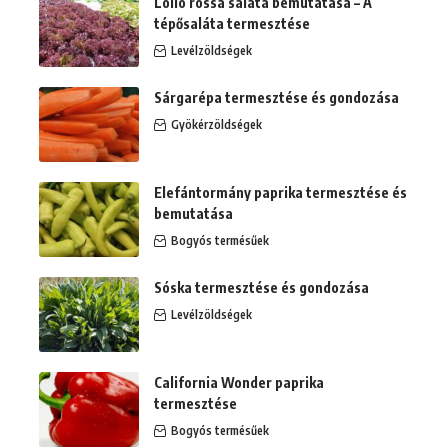
Lollo rossa saláta bemutatása – A
tépősaláta termesztése
Levélzöldségek
Sárgarépa termesztése és gondozása
Gyökérzöldségek
Elefántormány paprika termesztése és
bemutatása
Bogyós termésűek
Sóska termesztése és gondozása
Levélzöldségek
California Wonder paprika
termesztése
Bogyós termésűek