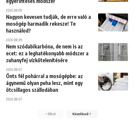
egyérintéses módszer
2026.08.09.
Nagyon kevesen tudják, de erre való a
mosógép harmadik rekesze! Te
használod?
2026.08.09.
Nem szódabikarbóna, de nem is az
ecet: ez a leghatékonyabb módszer a
zuhanyfej vízkőtelenítésére
2026.08.07.
Önts fél pohárral a mosógépbe: az
ágynemű olyan puha lesz, mint egy
ötcsillagos szállodában
2026.08.07.
Előző
Következő