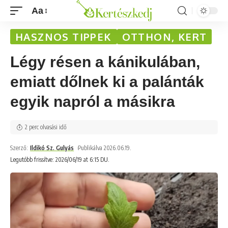
Aa
HASZNOS TIPPEK
OTTHON, KERT
Légy résen a kánikulában,
emiatt dőlnek ki a palánták
egyik napról a másikra
2 perc olvasási idő
Szerző:
Ildikó Sz. Gulyás
Publikálva 2026.06.19.
Legutóbb frissítve: 2026/06/19 at 6:15 DU.