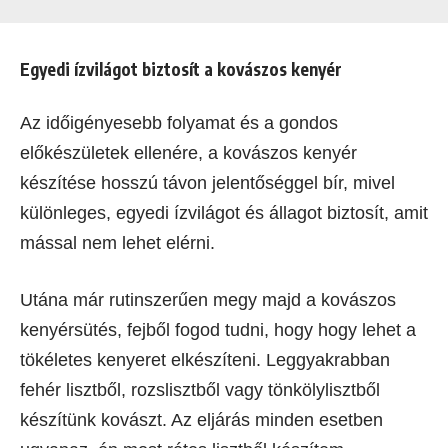
Egyedi ízvilágot biztosít a kovászos kenyér
Az időigényesebb folyamat és a gondos
előkészületek ellenére, a kovászos kenyér
készítése hosszú távon jelentőséggel bír, mivel
különleges, egyedi ízvilágot és állagot biztosít, amit
mással nem lehet elérni.
Utána már rutinszerűen megy majd a kovászos
kenyérsütés, fejből fogod tudni, hogy hogy lehet a
tökéletes kenyeret elkészíteni. Leggyakrabban
fehér lisztből, rozslisztből vagy tönkölylisztből
készítünk kovászt. Az eljárás minden esetben