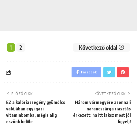
1
2
Következő oldal
Facebook
ELŐZŐ CIKK
KÖVETKEZŐ CIKK
EZ a kalóriaszegény gyümölcs
Három vármegyére azonnali
valójában egy igazi
narancssárga riasztás
vitaminbomba, mégis alig
érkezett: ha itt laksz most jól
eszünk belőle
figyelj!