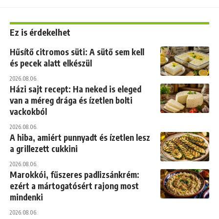
Ez is érdekelhet
Hűsítő citromos süti: A sütő sem kell
és pecek alatt elkészül
2026.08.06.
Házi sajt recept: Ha neked is eleged
van a méreg drága és ízetlen bolti
vackokból
2026.08.06.
A hiba, amiért punnyadt és ízetlen lesz
a grillezett cukkini
2026.08.06.
Marokkói, fűszeres padlizsánkrém:
ezért a mártogatósért rajong most
mindenki
2026.08.06.