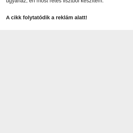
ugyanaz, én most rétes lisztből készítem.
A cikk folytatódik a reklám alatt!