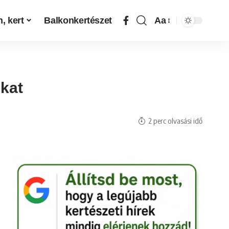
, kert
Balkonkertészet
Aa
okat
2 perc olvasási idő