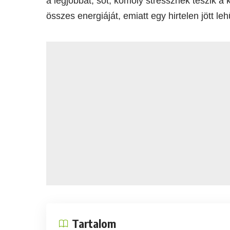
a legjobbat, sőt, komoly stressznek teszik a k
összes energiáját, emiatt egy hirtelen jött le
Tartalom