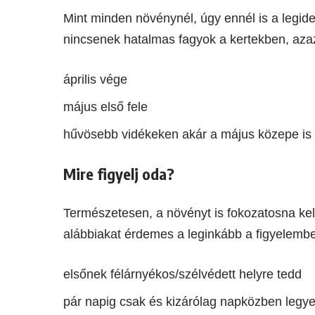
Mint minden növénynél, úgy ennél is a legide
nincsenek hatalmas fagyok a kertekben, aza
április vége
május első fele
hűvösebb vidékeken akár a május közepe is 
Mire figyelj oda?
Természetesen, a növényt is fokozatosna kell
alábbiakat érdemes a leginkább a figyelemb
elsőnek félárnyékos/szélvédett helyre tedd
pár napig csak és kizárólag napközben legye