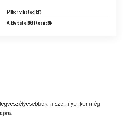
Mikor viheted ki?
A kivitel előtti teendők
a legveszélyesebbek, hiszen ilyenkor még
napra.