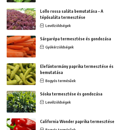
Lollo rossa saláta bemutatása – A
tépősaláta termesztése
Levélzöldségek
Sárgarépa termesztése és gondozása
Gyökérzöldségek
Elefántormány paprika termesztése és
bemutatása
Bogyós termésűek
Sóska termesztése és gondozása
Levélzöldségek
California Wonder paprika termesztése
Bogyós termésűek