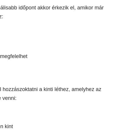
álisabb időpont akkor érkezik el, amikor már
z:
megfelelhet
 hozzászoktatni a kinti léthez, amelyhez az
e venni:
n kint