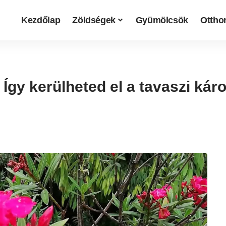
Kezdőlap
Zöldségek
Gyümölcsök
Otthon
 Így kerülheted el a tavaszi kár