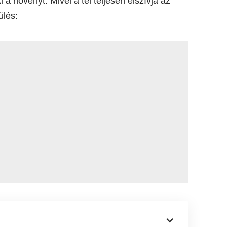
i a növényt. Mivel a tél teljesen elszívja az
hülés: