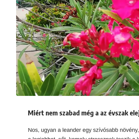
Miért nem szabad még a az évszak elej
Nos, ugyan a leander egy szívósabb növény,