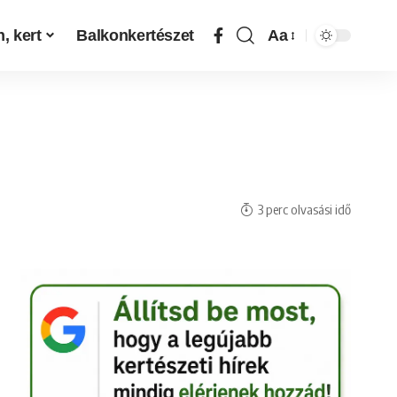
, kert
Balkonkertészet
Aa
3 perc olvasási idő