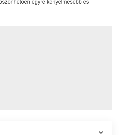
k köszönhetően egyre kényelmesebb és