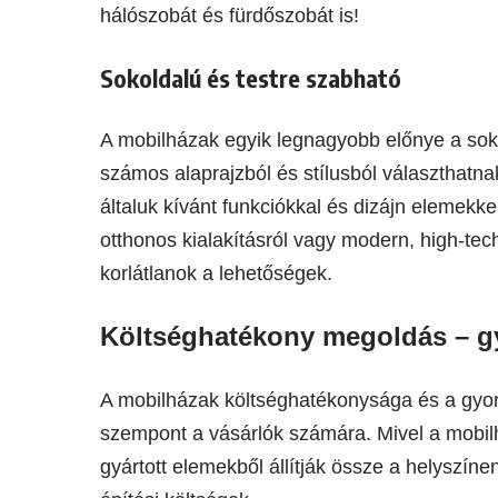
hálószobát és fürdőszobát is!
Sokoldalú és testre szabható
A mobilházak egyik legnagyobb előnye a sok
számos alaprajzból és stílusból választhatn
általuk kívánt funkciókkal és dizájn elemekk
otthonos kialakításról vagy modern, high-tec
korlátlanok a lehetőségek.
Költséghatékony megoldás – g
A mobilházak költséghatékonysága és a gyors
szempont a vásárlók számára. Mivel a mobilh
gyártott elemekből állítják össze a helyszí