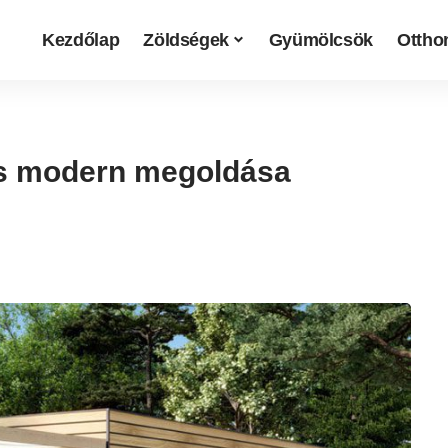
Kezdőlap
Zöldségek
Gyümölcsök
Otthon
és modern megoldása