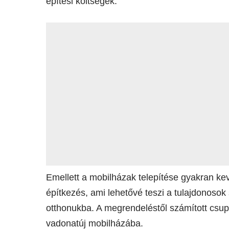
építési költségek.
Emellett a mobilházak telepítése gyakran k
építkezés, ami lehetővé teszi a tulajdonoso
otthonukba. A megrendeléstől számított csup
vadonatúj mobilházába.