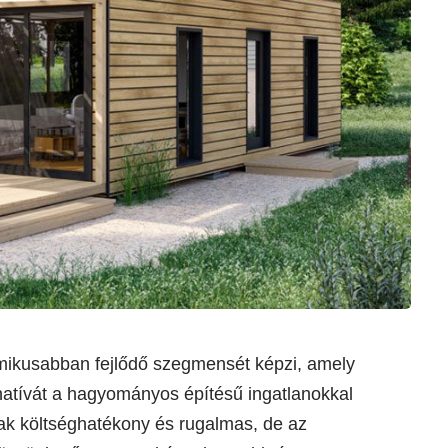
mikusabban fejlődő szegmensét képzi, amely
natívát a hagyományos építésű ingatlanokkal
k költséghatékony és rugalmas, de az