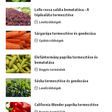
Lollo rossa saláta bemutatása – A
tépősaláta termesztése
Levélzöldségek
Sárgarépa termesztése és gondozása
Gyökérzöldségek
Elefántormány paprika termesztése és
bemutatása
Bogyós termésűek
Sóska termesztése és gondozása
Levélzöldségek
California Wonder paprika termesztése
Bogyós termésűek