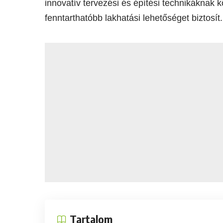
innovatív tervezési és építési technikákna
fenntarthatóbb lakhatási lehetőséget biztosít.
Tartalom