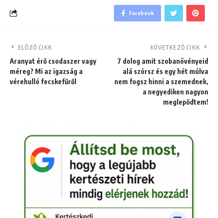
Facebook
ELŐZŐ CIKK
KÖVETKEZŐ CIKK
Aranyat érő csodaszer vagy
7 dolog amit szobanövényeid
méreg? Mi az igazság a
alá szórsz és egy hét múlva
vérehulló fecskefűről
nem fogsz hinni a szemednek,
a negyediken nagyon
meglepődtem!