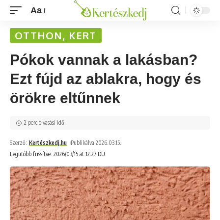
Aa
OTTHON, KERT
Pókok vannak a lakásban?
Ezt fújd az ablakra, hogy és
örökre eltűnnek
2 perc olvasási idő
Szerző:
Kertészkedj.hu
Publikálva 2026.03.15.
Legutóbb frissítve: 2026/03/15 at 12:27 DU.