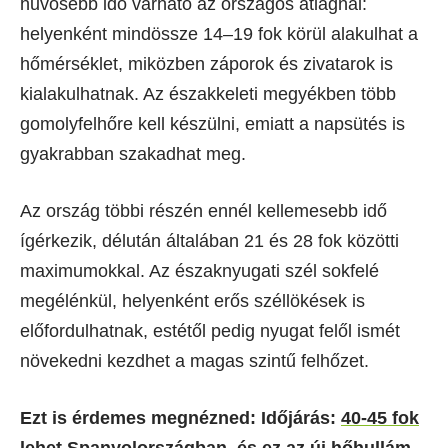
hűvösebb idő várható az országos átlagnál:
helyenként mindössze 14–19 fok körül alakulhat a
hőmérséklet, miközben záporok és zivatarok is
kialakulhatnak. Az északkeleti megyékben több
gomolyfelhőre kell készülni, emiatt a napsütés is
gyakrabban szakadhat meg.
Az ország többi részén ennél kellemesebb idő
ígérkezik, délután általában 21 és 28 fok közötti
maximumokkal. Az északnyugati szél sokfelé
megélénkül, helyenként erős széllökések is
előfordulhatnak, estétől pedig nyugat felől ismét
növekedni kezdhet a magas szintű felhőzet.
Ezt is érdemes megnézned: Időjárás:
40-45 fok
lehet Spanyolországban, és ez az új hőhullám