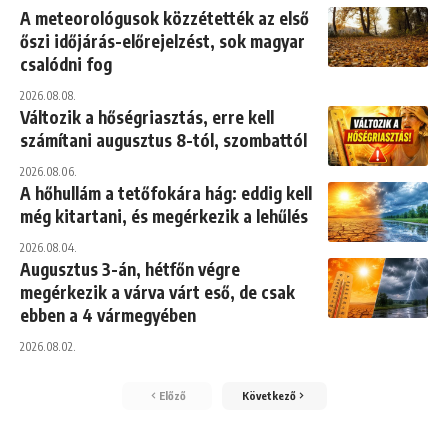
A meteorológusok közzétették az első
őszi időjárás-előrejelzést, sok magyar
csalódni fog
2026.08.08.
Változik a hőségriasztás, erre kell
számítani augusztus 8-tól, szombattól
2026.08.06.
A hőhullám a tetőfokára hág: eddig kell
még kitartani, és megérkezik a lehűlés
2026.08.04.
Augusztus 3-án, hétfőn végre
megérkezik a várva várt eső, de csak
ebben a 4 vármegyében
2026.08.02.
Előző
Következő