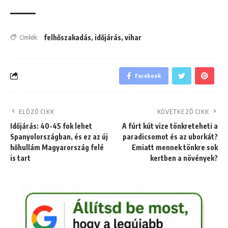
felhőszakadás
,
időjárás
,
vihar
Címkék:
Facebook
ELŐZŐ CIKK
KÖVETKEZŐ CIKK
Időjárás: 40-45 fok lehet
A fúrt kút vize tönkreteheti a
Spanyolországban, és ez az új
paradicsomot és az uborkát?
hőhullám Magyarország felé
Emiatt mennek tönkre sok
is tart
kertben a növények?