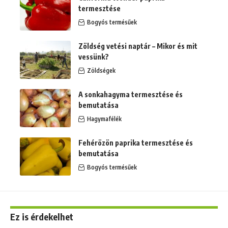
termesztése
Bogyós termésűek
Zöldség vetési naptár – Mikor és mit
vessünk?
Zöldségek
A sonkahagyma termesztése és
bemutatása
Hagymafélék
Fehérözön paprika termesztése és
bemutatása
Bogyós termésűek
Ez is érdekelhet