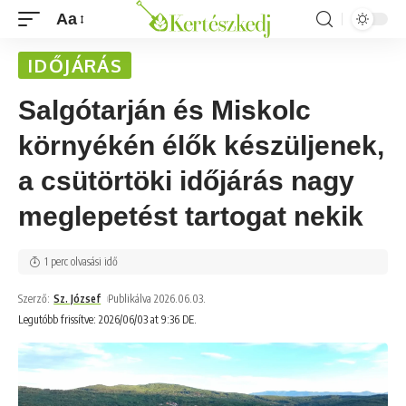
Aa
IDŐJÁRÁS
Salgótarján és Miskolc
környékén élők készüljenek,
a csütörtöki időjárás nagy
meglepetést tartogat nekik
1 perc olvasási idő
Szerző:
Sz. József
Publikálva 2026.06.03.
Legutóbb frissítve: 2026/06/03 at 9:36 DE.