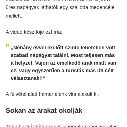
üres napágyak láthatók egy szálloda medencéje
mellett.
A videó készítője ezt írta:
„Néhány évvel ezelőtt szinte lehetetlen volt
szabad napágyat találni. Most teljesen más
a helyzet. Vajon az emelkedő árak miatt van
ez, vagy egyszerűen a turisták más úti célt
választanak?”
A felvétel alatt hamar élénk vita alakult ki.
Sokan az árakat okolják
Több hozzászóló szerint a horvátországi nyaralás