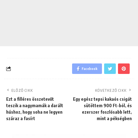
Facebook
ELŐZŐ CIKK
KÖVETKEZŐ CIKK
Ezt a filléres összetevőt
Egy egész tepsi kakaós csigát
teszik a nagymamák a darált
sütöttem 900 Ft-ból, és
húshoz, hogy soha ne legyen
ezerszer foszlósabb lett,
száraz a fasírt
mint a pékségben