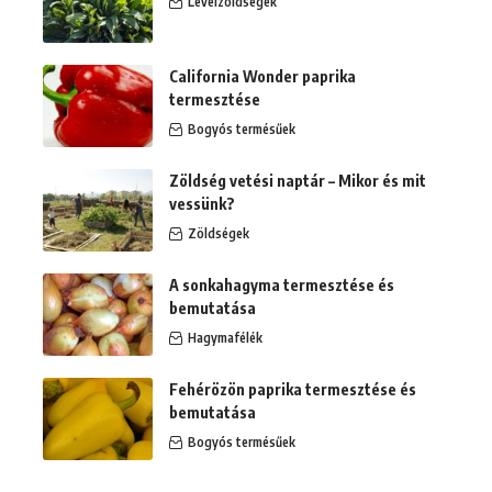
Levélzöldségek
California Wonder paprika
termesztése
Bogyós termésűek
Zöldség vetési naptár – Mikor és mit
vessünk?
Zöldségek
A sonkahagyma termesztése és
bemutatása
Hagymafélék
Fehérözön paprika termesztése és
bemutatása
Bogyós termésűek