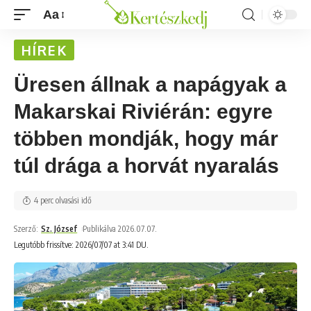
Aa
HÍREK
Üresen állnak a napágyak a
Makarskai Riviérán: egyre
többen mondják, hogy már
túl drága a horvát nyaralás
4 perc olvasási idő
Szerző:
Sz. József
Publikálva 2026.07.07.
Legutóbb frissítve: 2026/07/07 at 3:41 DU.