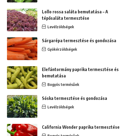
Lollo rossa saláta bemutatása – A
tépősaláta termesztése
Levélzöldségek
Sárgarépa termesztése és gondozása
Gyökérzöldségek
Elefántormány paprika termesztése és
bemutatása
Bogyós termésűek
Sóska termesztése és gondozása
Levélzöldségek
California Wonder paprika termesztése
Bogyós termésűek