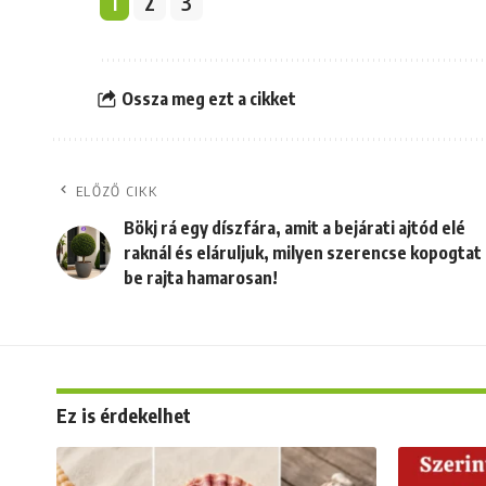
1
2
3
Ossza meg ezt a cikket
ELŐZŐ CIKK
Bökj rá egy díszfára, amit a bejárati ajtód elé
raknál és eláruljuk, milyen szerencse kopogtat
be rajta hamarosan!
Ez is érdekelhet