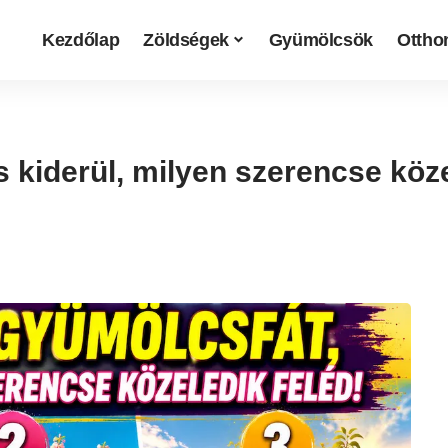
Kezdőlap
Zöldségek
Gyümölcsök
Otthon
 kiderül, milyen szerencse köze