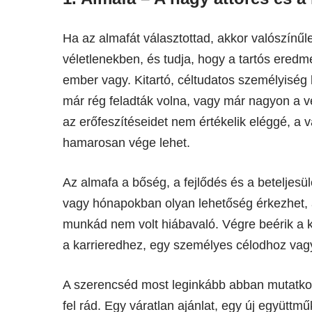
Ha az almafát választottad, akkor valószínűl
véletlenekben, és tudja, hogy a tartós eredm
ember vagy. Kitartó, céltudatos személyiség 
már rég feladták volna, vagy már nagyon a v
az erőfeszítéseidet nem értékelik eléggé, a 
hamarosan vége lehet.
Az almafa a bőség, a fejlődés és a beteljesü
vagy hónapokban olyan lehetőség érkezhet, 
munkád nem volt hiábavaló. Végre beérik 
a karrieredhez, egy személyes célodhoz vagy
A szerencséd most leginkább abban mutatko
fel rád. Egy váratlan ajánlat, egy új együtt