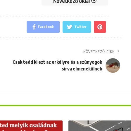
Következő oldal
Facebook
Twitter
KÖVETKEZŐ CIKK
Csak tedd ki ezt az erkélyre és a szúnyogok
sírva elmenekülnek