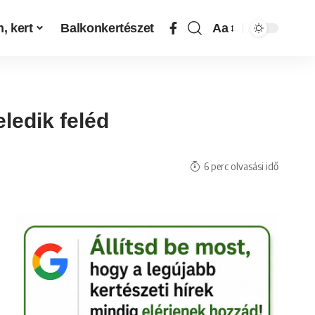
, kert
Balkonkertészet
Aa
ledik feléd
6 perc olvasási idő