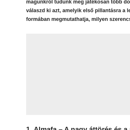
magunkról tudunk meg játékosan több do
válaszd ki azt, amelyik első pillantásra a
formában megmutathatja, milyen szerencs
1. Almafa – A nagy áttörés és 