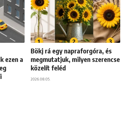
Bökj rá egy napraforgóra, és
k ezen a
megmutatjuk, milyen szerencse
meg
közelít feléd
i
2026.08.05.