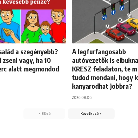
salád a szegényebb?
A legfurfangosabb
i zseni vagy, ha 10
autóvezetők is elbukna
rc alatt megmondod
KRESZ feladaton, te 
tudod mondani, hogy k
kanyarodhat jobbra?
2026.08.06.
Előző
Következő