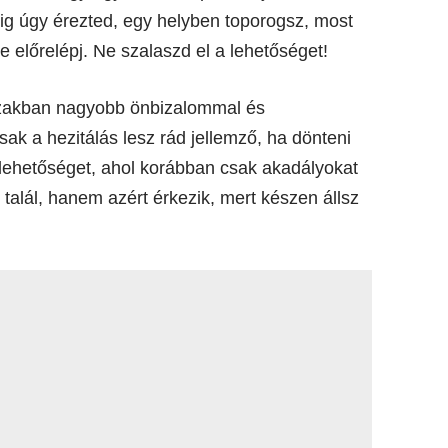
dig úgy érezted, egy helyben toporogsz, most
 előrelépj. Ne szalaszd el a lehetőséget!
őszakban nagyobb önbizalommal és
ak a hezitálás lesz rád jellemző, ha dönteni
 lehetőséget, ahol korábban csak akadályokat
talál, hanem azért érkezik, mert készen állsz