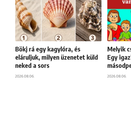
Bökj rá egy kagylóra, és
Melyik c
eláruljuk, milyen üzenetet küld
Egy igaz
neked a sors
másodpe
2026.08.06.
2026.08.06.