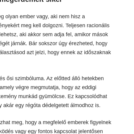
eg olyan ember vagy, aki nem hisz a
ényekért meg kell dolgozni. Teljesen racionális
lehetsz, aki akkor sem adja fel, amikor mások
égét járnák. Bár sokszor úgy érezheted, hogy
választásod azt jelzi, hogy ennek az időszaknak
lés ősi szimbóluma. Az előtted álló hetekben
amely végre megmutatja, hogy az eddigi
a kemény munkád gyümölcse. Ez kapcsolódhat
 akár egy régóta dédelgetett álmodhoz is.
zhat meg, hogy a megfelelő emberek figyelnek
működés vagy egy fontos kapcsolat jelentősen