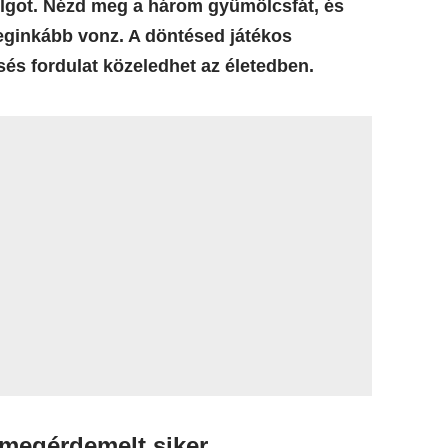
lgot. Nézd meg a három gyümölcsfát, és
 leginkább vonz. A döntésed játékos
és fordulat közeledhet az életedben.
a megérdemelt siker