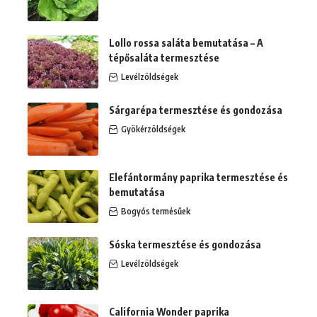
Lollo rossa saláta bemutatása – A
tépősaláta termesztése
Levélzöldségek
Sárgarépa termesztése és gondozása
Gyökérzöldségek
Elefántormány paprika termesztése és
bemutatása
Bogyós termésűek
Sóska termesztése és gondozása
Levélzöldségek
California Wonder paprika