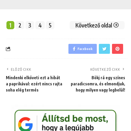
1
2
3
4
5
Következő oldal
Facebook
ELŐZŐ CIKK
KÖVETKEZŐ CIKK
Mindenki elköveti ezt a hibát
Bökj rá egy színes
a paprikával: ezért nincs rajta
paradicsomra, és elmondjuk,
soha elég termés
hogy milyen vagy legbelül!