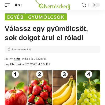
Aa
EGYÉB
GYÜMÖLCSÖK
Válassz egy gyümölcsöt,
sok dolgot árul el rólad!
5 perc olvasási idő
Szerző:
petra
Publikálva 2026.06.11.
Legutóbb frissítve: 2026/06/11 at 4:54 DU.