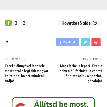
1
2
3
Következő oldal
Facebook
ELŐZŐ CIKK
KÖVETKEZŐ CIKK
Ezzel a dinnyével lesz tele
Már életbe is lépett: Ezen a
mostantól a legtöbb magyar
helyen 20 forinttal a védett
bolt: Jobb, ha ezt mindenki
ár alatt adják a benzint,
tudja!
gázolajat