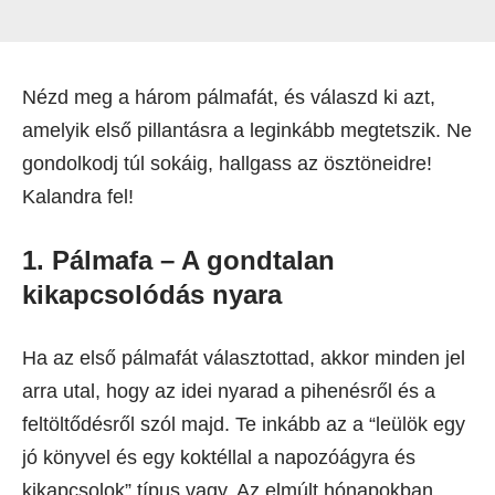
Nézd meg a három pálmafát, és válaszd ki azt,
amelyik első pillantásra a leginkább megtetszik. Ne
gondolkodj túl sokáig, hallgass az ösztöneidre!
Kalandra fel!
1. Pálmafa – A gondtalan
kikapcsolódás nyara
Ha az első pálmafát választottad, akkor minden jel
arra utal, hogy az idei nyarad a pihenésről és a
feltöltődésről szól majd. Te inkább az a “leülök egy
jó könyvel és egy koktéllal a napozóágyra és
kikapcsolok” típus vagy. Az elmúlt hónapokban