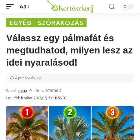
Aa
EGYÉB
SZÓRAKOZÁS
Válassz egy pálmafát és
megtudhatod, milyen lesz az
idei nyaralásod!
4 perc olvasási idő
Szerző:
petra
Publikálva 2026.06.17.
Legutóbb frissítve: 2026/06/17 at 11:56 DE.