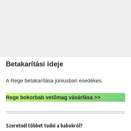
Betakarítási ideje
A Rege betakarítása júniusban esedékes.
Rege bokorbab vetőmag vásárlása >>
Szeretnél többet tudni a babokról?