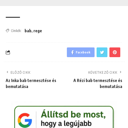
bab
,
rege
Címkék:
Facebook
ELŐZŐ CIKK
KÖVETKEZŐ CIKK
Az Inka bab termesztése és
A Rézi bab termesztése és
bemutatása
bemutatása