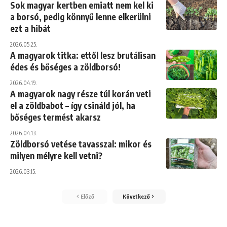
Sok magyar kertben emiatt nem kel ki
a borsó, pedig könnyű lenne elkerülni
ezt a hibát
2026.05.25.
A magyarok titka: ettől lesz brutálisan
édes és bőséges a zöldborsó!
2026.04.19.
A magyarok nagy része túl korán veti
el a zöldbabot – így csináld jól, ha
bőséges termést akarsz
2026.04.13.
Zöldborsó vetése tavasszal: mikor és
milyen mélyre kell vetni?
2026.03.15.
Előző
Következő