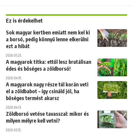
Ez is érdekelhet
Sok magyar kertben emiatt nem kel ki
a borsó, pedig könnyű lenne elkerülni
ezt a hibát
2026.05.25.
A magyarok titka: ettől lesz brutálisan
édes és bőséges a zöldborsó!
2026.04.19.
A magyarok nagy része túl korán veti
el a zöldbabot – így csináld jól, ha
bőséges termést akarsz
2026.04.13.
Zöldborsó vetése tavasszal: mikor és
milyen mélyre kell vetni?
2026.03.15.