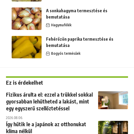
A sonkahagyma termesztése és
bemutatása
Hagymafélék
Fehérözön paprika termesztése és
bemutatása
Bogyós termésűek
Ez is érdekelhet
Fizikus árulta el: ezzel a trükkel sokkal
gyorsabban lehűtheted a lakást, mint
egy egyszerű szellőztetéssel
2026.08.06.
Így hűtik le a japánok az otthonukat
klíma nélkül