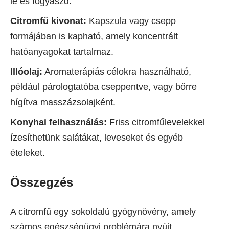
le és fogyaszd.
Citromfű kivonat:
Kapszula vagy csepp
formájában is kapható, amely koncentrált
hatóanyagokat tartalmaz.
Illóolaj:
Aromaterápiás célokra használható,
például párologtatóba cseppentve, vagy bőrre
hígítva masszázsolajként.
Konyhai felhasználás:
Friss citromfűlevelekkel
ízesíthetünk salátákat, leveseket és egyéb
ételeket.
Összegzés
A citromfű egy sokoldalú gyógynövény, amely
számos egészségügyi problémára nyújt