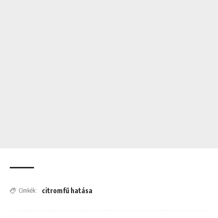
citromfű hatása
Címkék: