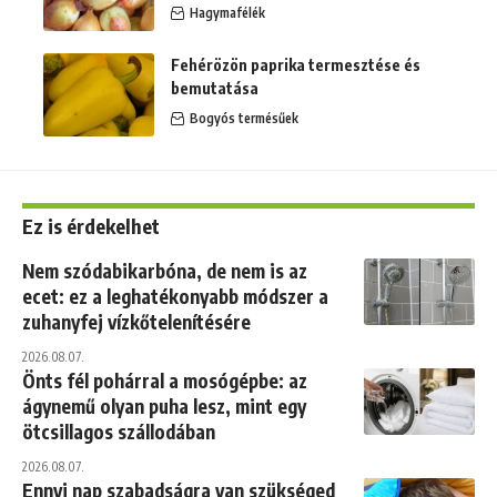
Hagymafélék
Fehérözön paprika termesztése és
bemutatása
Bogyós termésűek
Ez is érdekelhet
Nem szódabikarbóna, de nem is az
ecet: ez a leghatékonyabb módszer a
zuhanyfej vízkőtelenítésére
2026.08.07.
Önts fél pohárral a mosógépbe: az
ágynemű olyan puha lesz, mint egy
ötcsillagos szállodában
2026.08.07.
Ennyi nap szabadságra van szükséged