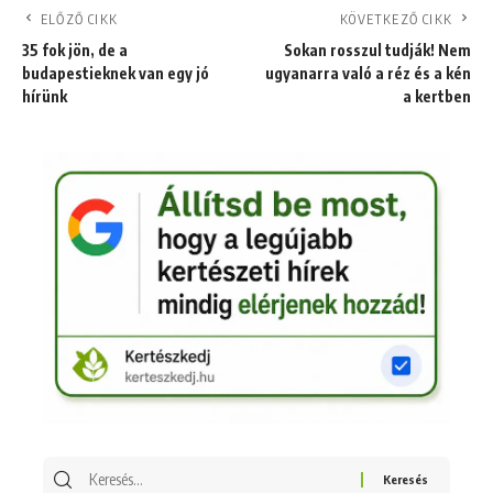
ELŐZŐ CIKK
KÖVETKEZŐ CIKK
35 fok jön, de a
Sokan rosszul tudják! Nem
budapestieknek van egy jó
ugyanarra való a réz és a kén
hírünk
a kertben
Keresés