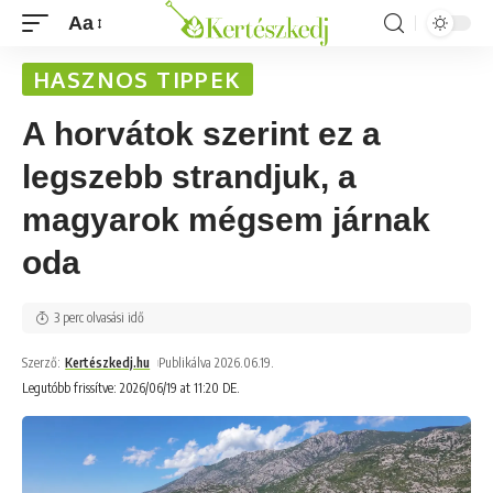
Aa
HASZNOS TIPPEK
A horvátok szerint ez a
legszebb strandjuk, a
magyarok mégsem járnak
oda
3 perc olvasási idő
Szerző:
Kertészkedj.hu
Publikálva 2026.06.19.
Legutóbb frissítve: 2026/06/19 at 11:20 DE.