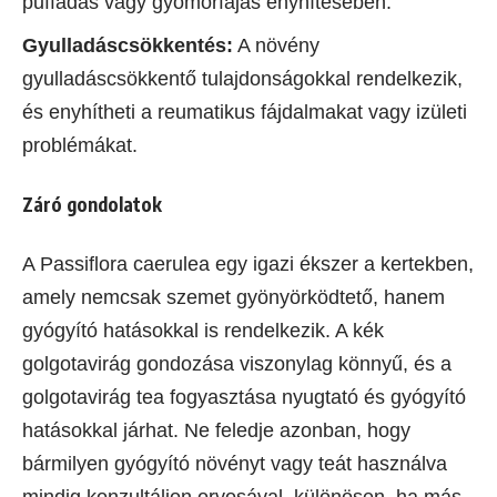
puffadás vagy gyomorfájás enyhítésében.
Gyulladáscsökkentés:
A növény
gyulladáscsökkentő tulajdonságokkal rendelkezik,
és enyhítheti a reumatikus fájdalmakat vagy izületi
problémákat.
Záró gondolatok
A Passiflora caerulea egy igazi ékszer a kertekben,
amely nemcsak szemet gyönyörködtető, hanem
gyógyító hatásokkal is rendelkezik. A kék
golgotavirág gondozása viszonylag könnyű, és a
golgotavirág tea fogyasztása nyugtató és gyógyító
hatásokkal járhat. Ne feledje azonban, hogy
bármilyen gyógyító növényt vagy teát használva
mindig konzultáljon orvosával, különösen, ha más