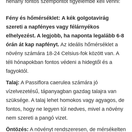
néhány fontos szempontot figyelembe kell venni:
Fény és hőmérséklet:
A kék golgotavirág
szereti a napfényes vagy félárnyékos
elhelyezést. A legjobb, ha naponta legalább 6-8
órán át kap napfényt.
Az ideális hőmérséklet a
növény számára 18-24 Celsius-fok között van. A
téli hónapokban fontos védeni a hidegtől és a
fagyoktól.
Talaj:
A Passiflora caerulea számára jó
vízelvezetésű, tápanyagban gazdag talajra van
szüksége. A talaj lehet homokos vagy agyagos, de
fontos, hogy ne legyen túl nedves, mivel a növény
nem szereti a pangó vizet.
Öntözés:
A növényt rendszeresen, de mérsékelten