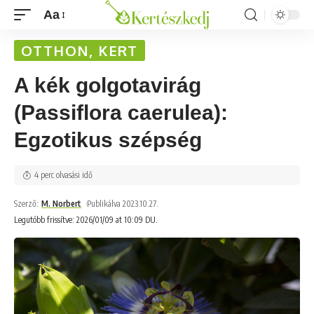
Aa
OTTHON, KERT
A kék golgotavirág
(Passiflora caerulea):
Egzotikus szépség
4 perc olvasási idő
Szerző:
M. Norbert
Publikálva 2023.10.27.
Legutóbb frissítve: 2026/01/09 at 10:09 DU.