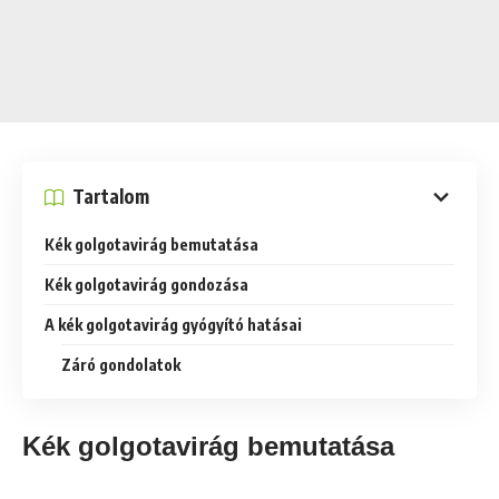
Tartalom
Kék golgotavirág bemutatása
Kék golgotavirág gondozása
A kék golgotavirág gyógyító hatásai
Záró gondolatok
Kék golgotavirág bemutatása