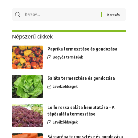
Keresés
erre:
Népszerű cikkek
Paprika termesztése és gondozása
Bogyós termésűek
Saláta termesztése és gondozása
Levélzöldségek
Lollo rossa saláta bemutatása – A
tépősaláta termesztése
Levélzöldségek
Sárgarépa termesztése és gondozása