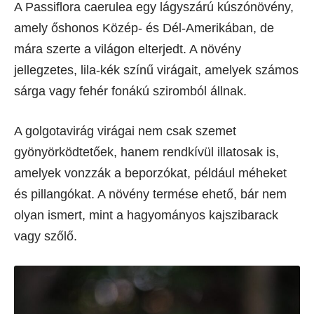
A Passiflora caerulea egy lágyszárú kúszónövény,
amely őshonos Közép- és Dél-Amerikában, de
mára szerte a világon elterjedt. A növény
jellegzetes, lila-kék színű virágait, amelyek számos
sárga vagy fehér fonákú sziromból állnak.
A golgotavirág virágai nem csak szemet
gyönyörködtetőek, hanem rendkívül illatosak is,
amelyek vonzzák a beporzókat, például méheket
és pillangókat. A növény termése ehető, bár nem
olyan ismert, mint a hagyományos kajszibarack
vagy szőlő.