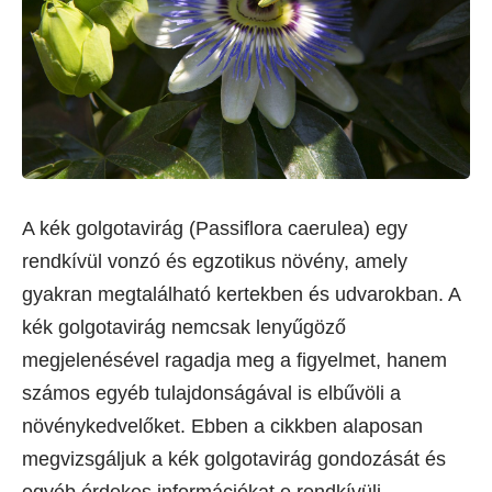
A kék golgotavirág (Passiflora caerulea) egy
rendkívül vonzó és egzotikus növény, amely
gyakran megtalálható kertekben és udvarokban. A
kék golgotavirág nemcsak lenyűgöző
megjelenésével ragadja meg a figyelmet, hanem
számos egyéb tulajdonságával is elbűvöli a
növénykedvelőket. Ebben a cikkben alaposan
megvizsgáljuk a kék golgotavirág gondozását és
egyéb érdekes információkat e rendkívüli