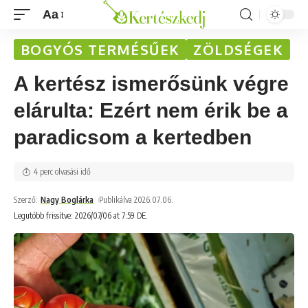
Aa
BOGYÓS TERMÉSŰEK
ZÖLDSÉGEK
A kertész ismerősünk végre
elárulta: Ezért nem érik be a
paradicsom a kertedben
4 perc olvasási idő
Szerző:
Nagy Boglárka
Publikálva 2026.07.06.
Legutóbb frissítve: 2026/07/06 at 7:59 DE.