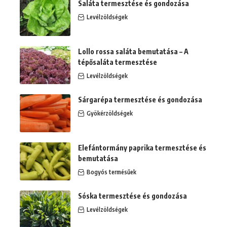
Saláta termesztése és gondozása
Levélzöldségek
Lollo rossa saláta bemutatása – A
tépősaláta termesztése
Levélzöldségek
Sárgarépa termesztése és gondozása
Gyökérzöldségek
Elefántormány paprika termesztése és
bemutatása
Bogyós termésűek
Sóska termesztése és gondozása
Levélzöldségek