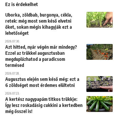
Ez is érdekelhet
Uborka, zöldbab, burgonya, cékla,
retek: még most sem késő elvetni
őket, sokan mégis kihagyják ezt a
lehetőséget
2026.07.30.
Azt hitted, nyár végén már mindegy?
Ezzel az trükkel augusztusban
megduplázhatod a paradicsom
termésed
2026.07.28.
Augusztus elején sem késő még: ezt a
6 zöldséget most érdemes elültetni
2026.07.23.
A kertész nagypapám titkos trükkje:
Így lesz roskadásig cukkini a kertedben
még ősszel is!