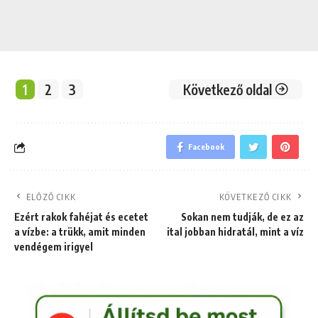
1
2
3
Következő oldal
Facebook
ELŐZŐ CIKK
KÖVETKEZŐ CIKK
Ezért rakok fahéjat és ecetet
Sokan nem tudják, de ez az
a vízbe: a trükk, amit minden
ital jobban hidratál, mint a víz
vendégem irigyel