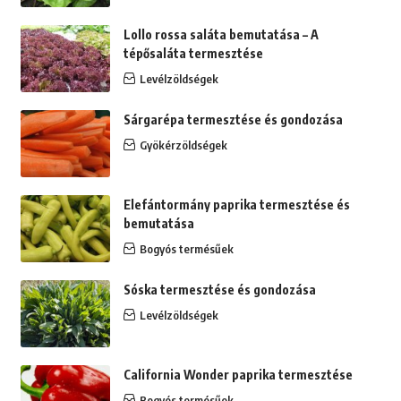
Lollo rossa saláta bemutatása – A
tépősaláta termesztése
Levélzöldségek
Sárgarépa termesztése és gondozása
Gyökérzöldségek
Elefántormány paprika termesztése és
bemutatása
Bogyós termésűek
Sóska termesztése és gondozása
Levélzöldségek
California Wonder paprika termesztése
Bogyós termésűek