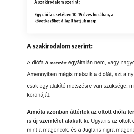
A szakirodalom szerint:
Egy diófa esetében 10-15 éves korában, a
következőket állapíthatjuk meg:
A szakirodalom szerint:
A diófa a
egyáltalán nem, vagy nagyon
metszést
Amennyiben mégis metszik a diófát, azt a ny
csak egy alakító metszésre van szüksége, me
koronáját.
Amióta azonban áttértek az oltott diófa t
is új szemlélet alakult ki.
Ugyanis az oltott 
mint a magoncok, és a Juglans nigra magoncok