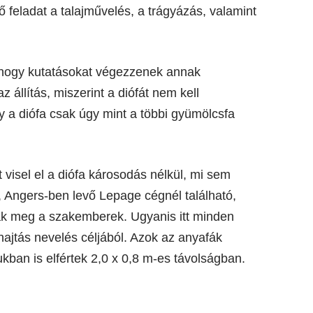
feladat a talajművelés, a trágyázás, valamint
hogy kutatásokat végezzenek annak
állítás, miszerint a diófát nem kell
 a diófa csak úgy mint a többi gyümölcsfa
 visel el a diófa károsodás nélkül, mi sem
 Angers-ben levő Lepage cégnél található,
ak meg a szakemberek. Ugyanis itt minden
jtás nevelés céljából. Azok az anyafák
ban is elfértek 2,0 x 0,8 m-es távolságban.