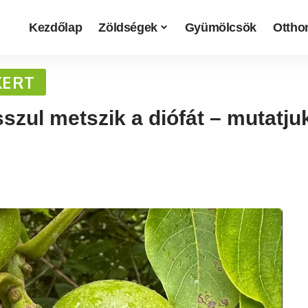
Kezdőlap
Zöldségek
Gyümölcsök
Otthon
KERT
zul metszik a diófát – mutatju