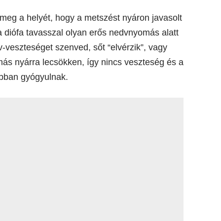
meg a helyét, hogy a metszést nyáron javasolt
 a diófa tavasszal olyan erős nedvnyomás alatt
-veszteséget szenved, sőt “elvérzik”, vagy
más nyárra lecsökken, így nincs veszteség és a
abban gyógyulnak.