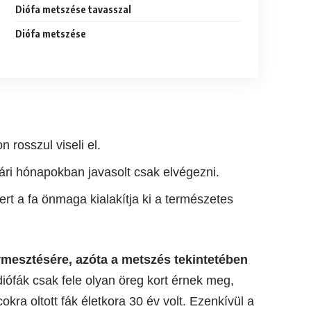
Diófa metszése tavasszal
Diófa metszése
 rosszul viseli el.
ári hónapokban javasolt csak elvégezni.
rt a fa önmaga kialakítja ki a természetes
ermesztésére, azóta a metszés tekintetében
diófák csak fele olyan öreg kort érnek meg,
ra oltott fák életkora 30 év volt. Ezenkívül a