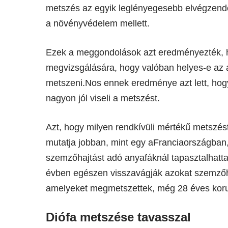
metszés az egyik leglényegesebb elvégzendő 
a növényvédelem mellett.
Ezek a meggondolások azt eredményezték, 
megvizsgálására, hogy valóban helyes-e az az 
metszeni.Nos ennek eredménye azt lett, hogy
nagyon jól viseli a metszést.
Azt, hogy milyen rendkívüli mértékű metszést
mutatja jobban, mint egy aFranciaországban,
szemzőhajtást adó anyafáknál tapasztalhatt
évben egészen visszavágják azokat szemzőha
amelyeket megmetszettek, még 28 éves koruk
Diófa metszése tavasszal