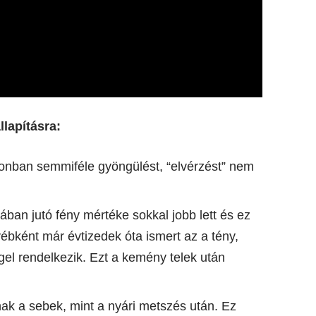
lapításra:
onban semmiféle gyöngülést, “elvérzést” nem
an jutó fény mértéke sokkal jobb lett és ez
ébként már évtizedek óta ismert az a tény,
gel rendelkezik. Ezt a kemény telek után
ak a sebek, mint a nyári metszés után. Ez