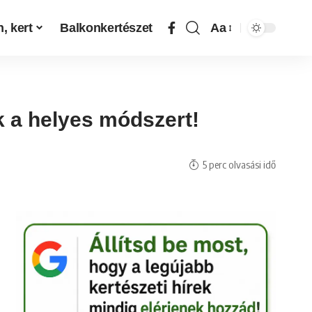
, kert
Balkonkertészet
Aa
k a helyes módszert!
5 perc olvasási idő