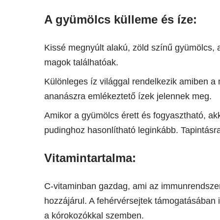
A gyümölcs külleme és íze:
Kissé megnyúlt alakú, zöld színű gyümölcs, 
magok találhatóak.
Különleges íz világgal rendelkezik amiben 
ananászra emlékeztető ízek jelennek meg.
Amikor a gyümölcs érett és fogyasztható, ak
pudinghoz hasonlítható leginkább. Tapintásra
Vitamintartalma:
C-vitaminban gazdag, ami az immunrendsze
hozzájárul. A fehérvérsejtek támogatásában 
a kórokozókkal szemben.