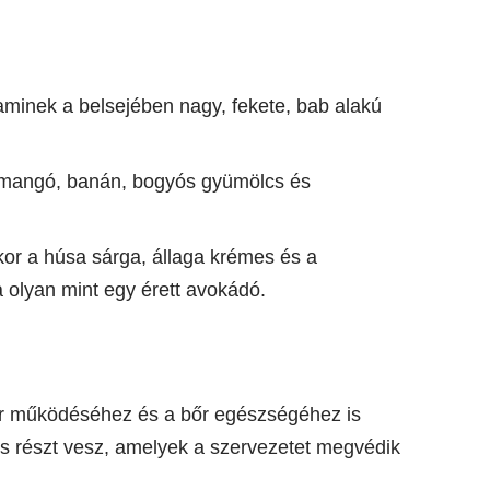
aminek a belsejében nagy, fekete, bab alakú
a mangó, banán, bogyós gyümölcs és
kor a húsa sárga, állaga krémes és a
 olyan mint egy érett avokádó.
r működéséhez és a bőr egészségéhez is
is részt vesz, amelyek a szervezetet megvédik