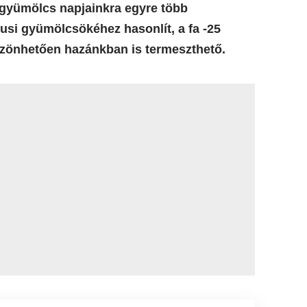
ő gyümölcs napjainkra egyre több
pusi gyümölcsökéhez hasonlít, a fa -25
öszönhetően hazánkban is termeszthető.