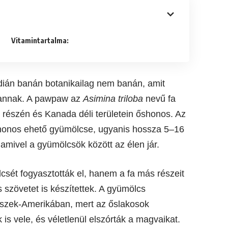
Vitamintartalma:
indián banán botanikailag nem banán, amit
l annak. A pawpaw az
Asimina triloba
nevű fa
 részén és Kanada déli területein őshonos. Az
honos ehető gyümölcse, ugyanis hossza 5–16
mivel a gyümölcsök között az élen jár.
sét fogyasztották el, hanem a fa más részeit
s szövetet is készítettek. A gyümölcs
 Észek-Amerikában, mert az őslakosok
is vele, és véletlenül elszórták a magvaikat.