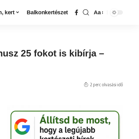
, kert
Balkonkertészet
Aa
sz 25 fokot is kibírja –
2 perc olvasási idő