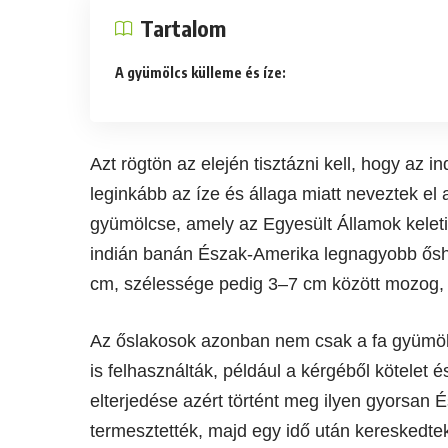
Tartalom
A gyümölcs külleme és íze:
Azt rögtön az elején tisztázni kell, hogy az 
leginkább az íze és állaga miatt neveztek e
gyümölcse, amely az Egyesült Államok keleti
indián banán Észak-Amerika legnagyobb ős
cm, szélessége pedig 3–7 cm között mozog, a
Az őslakosok azonban nem csak a fa gyümölc
is felhasználták, például a kérgéből kötelet é
elterjedése azért történt meg ilyen gyorsan
termesztették, majd egy idő után kereskedtek 