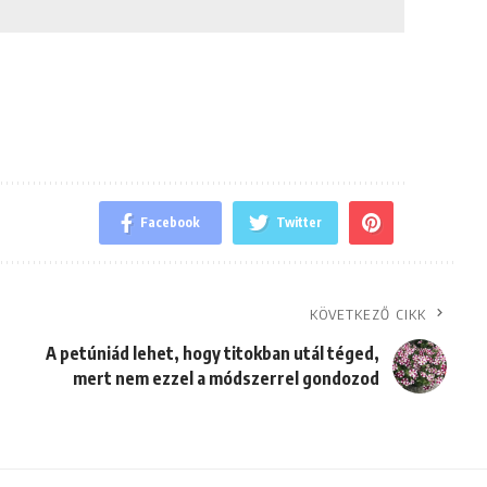
Facebook
Twitter
KÖVETKEZŐ CIKK
A petúniád lehet, hogy titokban utál téged,
mert nem ezzel a módszerrel gondozod