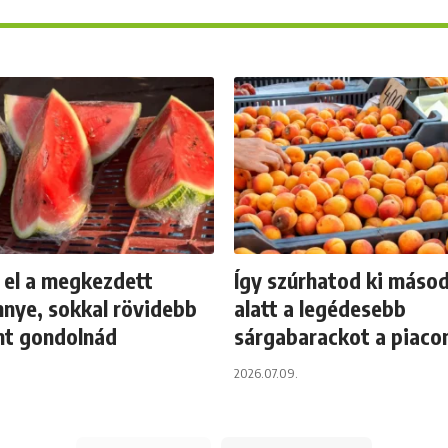
l el a megkezdett
Így szúrhatod ki máso
nye, sokkal rövidebb
alatt a legédesebb
nt gondolnád
sárgabarackot a piaco
2026.07.09.