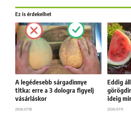
Ez is érdekelhet
A legédesebb sárgadinnye
Eddig ál
titka: erre a 3 dologra figyelj
görögdin
vásárláskor
ideig mi
2026.07.18.
2026.07.11.