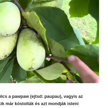
cs a pawpaw (ejtsd: paupau), vagyis az
k már kóstolták és azt mondják isteni