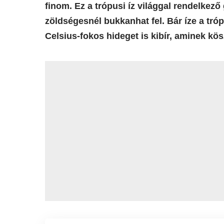
finom. Ez a trópusi íz világgal rendelkez
zöldségesnél bukkanhat fel. Bár íze a tró
Celsius-fokos hideget is kibír, aminek k