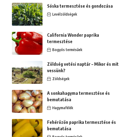
Sóska termesztése és gondozása
Levélzöldségek
California Wonder paprika
termesztése
Bogyós termésűek
Zöldség vetési naptár – Mikor és mit
vessünk?
Zöldségek
A sonkahagyma termesztése és
bemutatása
Hagymafélék
Fehérözön paprika termesztése és
bemutatása
Bogyós termésűek