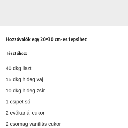
Hozzávalók egy 20×30 cm-es tepsihez
Tésztához:
40 dkg liszt
15 dkg hideg vaj
10 dkg hideg zsír
1 csipet só
2 evőkanál cukor
2 csomag vaníliás cukor