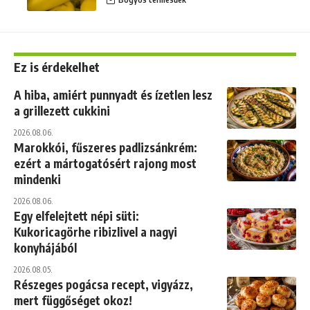
Ez is érdekelhet
A hiba, amiért punnyadt és ízetlen lesz
a grillezett cukkini
2026.08.06.
Marokkói, fűszeres padlizsánkrém:
ezért a mártogatósért rajong most
mindenki
2026.08.06.
Egy elfelejtett népi süti:
Kukoricagörhe ribizlivel a nagyi
konyhájából
2026.08.05.
Részeges pogácsa recept, vigyázz,
mert függőséget okoz!