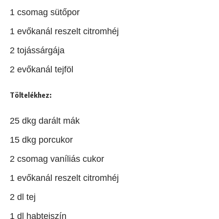
1 csomag sütőpor
1 evőkanál reszelt citromhéj
2 tojássárgája
2 evőkanál tejföl
Töltelékhez:
25 dkg darált mák
15 dkg porcukor
2 csomag vaníliás cukor
1 evőkanál reszelt citromhéj
2 dl tej
1 dl habtejszín