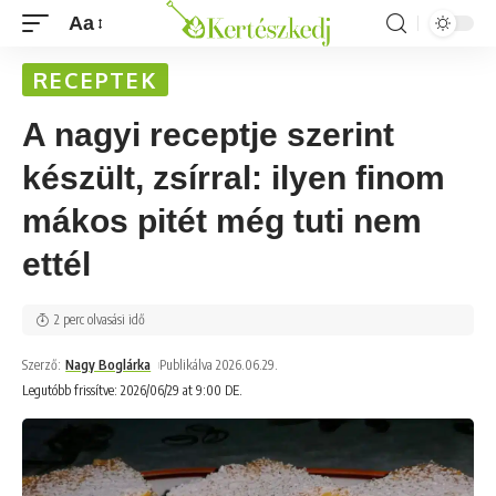
Aa
RECEPTEK
A nagyi receptje szerint
készült, zsírral: ilyen finom
mákos pitét még tuti nem
ettél
2 perc olvasási idő
Szerző:
Nagy Boglárka
Publikálva 2026.06.29.
Legutóbb frissítve: 2026/06/29 at 9:00 DE.