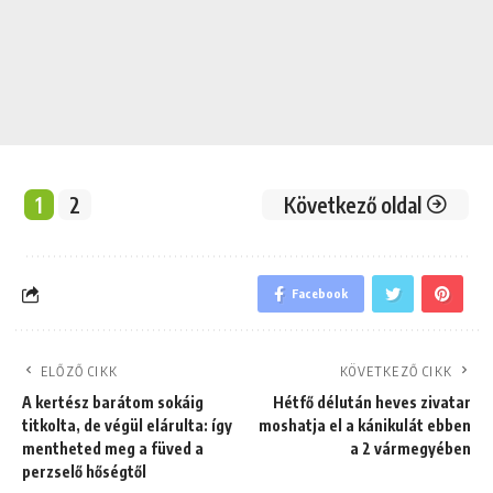
1
2
Következő oldal
Facebook
ELŐZŐ CIKK
KÖVETKEZŐ CIKK
A kertész barátom sokáig
Hétfő délután heves zivatar
titkolta, de végül elárulta: így
moshatja el a kánikulát ebben
mentheted meg a füved a
a 2 vármegyében
perzselő hőségtől