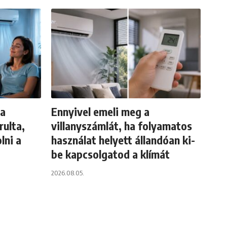
va
Ennyivel emeli meg a
rulta,
villanyszámlát, ha folyamatos
lni a
használat helyett állandóan ki-
be kapcsolgatod a klímát
2026.08.05.