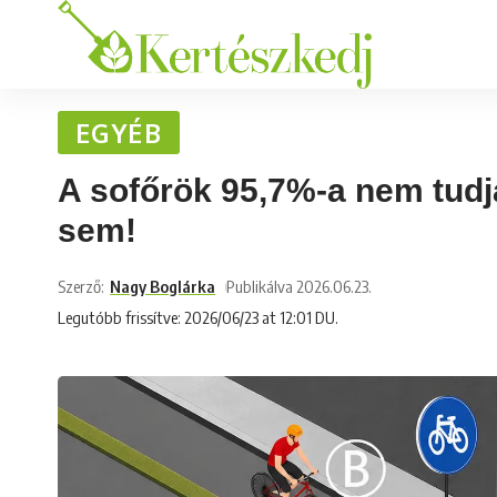
EGYÉB
A sofőrök 95,7%-a nem tudja
sem!
Szerző:
Nagy Boglárka
Publikálva 2026.06.23.
Legutóbb frissítve: 2026/06/23 at 12:01 DU.