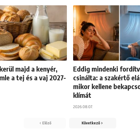
kerül majd a kenyér,
Eddig mindenki fordít
emle a tej és a vaj 2027-
csinálta: a szakértő elá
mikor kellene bekapcso
klímát
2026.08.07.
Előző
Következő