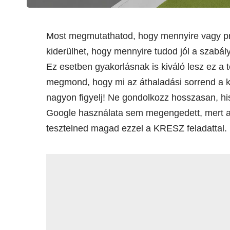
Most megmutathatod, hogy mennyire vagy pr
kiderülhet, hogy mennyire tudod jól a szabál
Ez esetben gyakorlásnak is kiváló lesz ez a 
megmond, hogy mi az áthaladási sorrend a k
nagyon figyelj! Ne gondolkozz hosszasan, h
Google használata sem megengedett, mert az
tesztelned magad ezzel a KRESZ feladattal.