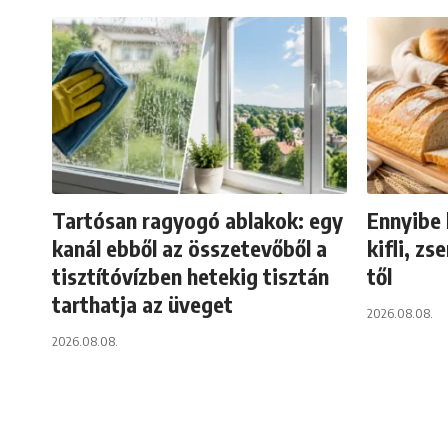
Tartósan ragyogó ablakok: egy
Ennyibe 
kanál ebből az összetevőből a
kifli, zs
tisztítóvízben hetekig tisztán
től
tarthatja az üveget
2026.08.08.
2026.08.08.