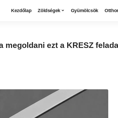
Kezdőlap
Zöldségek
Gyümölcsök
Otthon
 megoldani ezt a KRESZ feladat