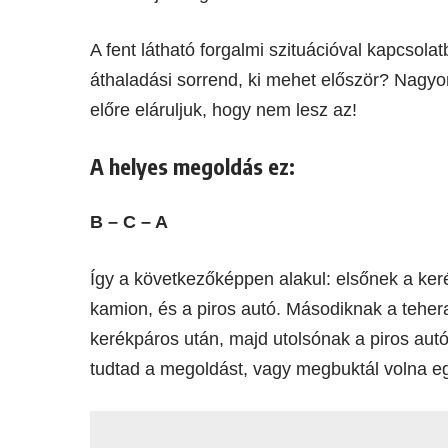
A fent látható forgalmi szituációval kapcsola
áthaladási sorrend, ki mehet először? Nagy
előre eláruljuk, hogy nem lesz az!
A helyes megoldás ez:
B – C – A
Így a következőképpen alakul: elsőnek a ke
kamion, és a piros autó. Másodiknak a teher
kerékpáros után, majd utolsónak a piros aut
tudtad a megoldást, vagy megbuktál volna 