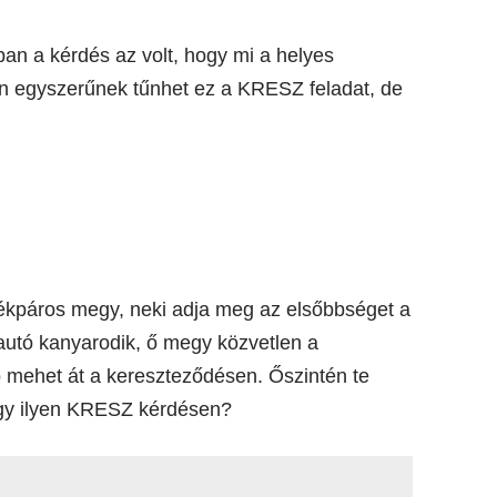
tban a kérdés az volt, hogy mi a helyes
on egyszerűnek tűnhet ez a KRESZ feladat, de
rékpáros megy, neki adja meg az elsőbbséget a
autó kanyarodik, ő megy közvetlen a
ó mehet át a kereszteződésen. Őszintén te
egy ilyen KRESZ kérdésen?