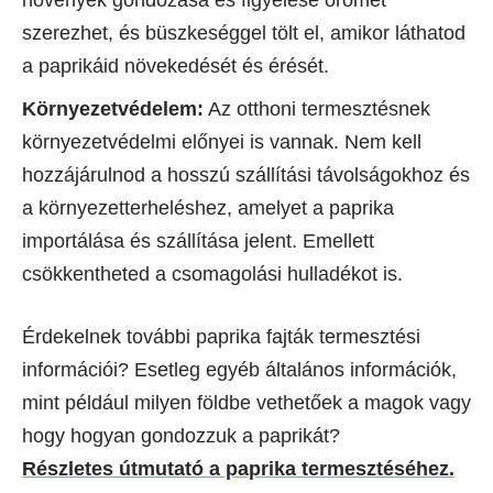
növények gondozása és figyelése örömet
szerezhet, és büszkeséggel tölt el, amikor láthatod
a paprikáid növekedését és érését.
Környezetvédelem:
Az otthoni termesztésnek
környezetvédelmi előnyei is vannak. Nem kell
hozzájárulnod a hosszú szállítási távolságokhoz és
a környezetterheléshez, amelyet a paprika
importálása és szállítása jelent. Emellett
csökkentheted a csomagolási hulladékot is.
Érdekelnek további paprika fajták termesztési
információi? Esetleg egyéb általános információk,
mint például milyen földbe vethetőek a magok vagy
hogy hogyan gondozzuk a paprikát?
Részletes útmutató a paprika termesztéséhez.