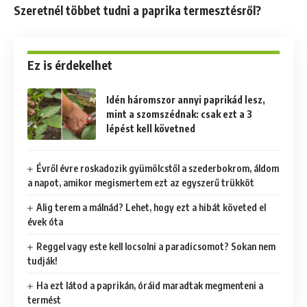
Szeretnél többet tudni a paprika termesztésről?
Ez is érdekelhet
Idén háromszor annyi paprikád lesz,
mint a szomszédnak: csak ezt a 3
lépést kell követned
Évről évre roskadozik gyümölcstől a szederbokrom, áldom
a napot, amikor megismertem ezt az egyszerű trükköt
Alig terem a málnád? Lehet, hogy ezt a hibát követed el
évek óta
Reggel vagy este kell locsolni a paradicsomot? Sokan nem
tudják!
Ha ezt látod a paprikán, óráid maradtak megmenteni a
termést