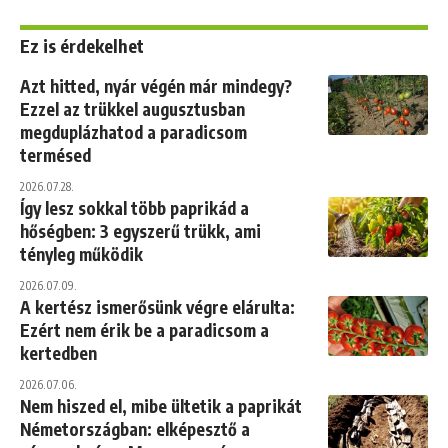
Ez is érdekelhet
Azt hitted, nyár végén már mindegy?
Ezzel az trükkel augusztusban
megduplázhatod a paradicsom
termésed
2026.07.28.
Így lesz sokkal több paprikád a
hőségben: 3 egyszerű trükk, ami
tényleg működik
2026.07.09.
A kertész ismerősünk végre elárulta:
Ezért nem érik be a paradicsom a
kertedben
2026.07.06.
Nem hiszed el, mibe ültetik a paprikát
Németországban: elképesztő a