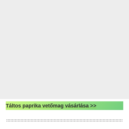
Táltos paprika vetőmag vásárlása >>