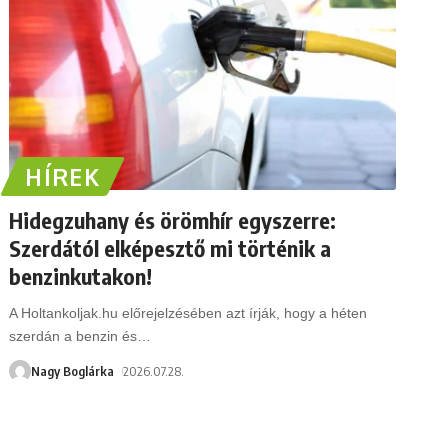
HÍREK
Hidegzuhany és örömhír egyszerre:
Szerdától elképesztő mi történik a
benzinkutakon!
A Holtankoljak.hu előrejelzésében azt írják, hogy a héten
szerdán a benzin és
…
Nagy Boglárka
2026.07.28.