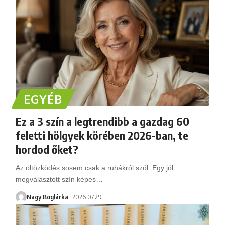
EGYÉB
Ez a 3 szín a legtrendibb a gazdag 60
feletti hölgyek körében 2026-ban, te
hordod őket?
Az öltözködés sosem csak a ruhákról szól. Egy jól
megválasztott szín képes
…
Nagy Boglárka
2026.07.29.