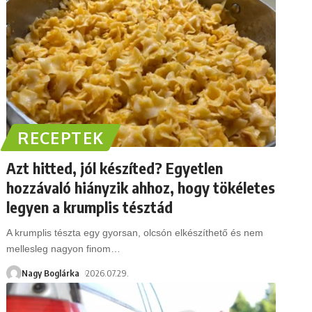
RECEPTEK
Azt hitted, jól készíted? Egyetlen
hozzávaló hiányzik ahhoz, hogy tökéletes
legyen a krumplis tésztád
A krumplis tészta egy gyorsan, olcsón elkészíthető és nem
mellesleg nagyon finom
…
Nagy Boglárka
2026.07.29.