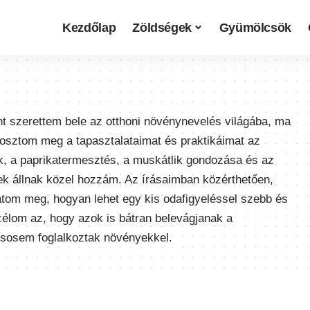
Kezdőlap
Zöldségek
Gyümölcsök
t szerettem bele az otthoni növénynevelés világába, ma
t osztom meg a tapasztalataimat és praktikáimat az
k, a paprikatermesztés, a muskátlik gondozása és az
pek állnak közel hozzám. Az írásaimban közérthetően,
atom meg, hogyan lehet egy kis odafigyeléssel szebb és
célom az, hogy azok is bátran belevágjanak a
sosem foglalkoztak növényekkel.