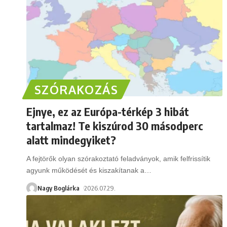
SZÓRAKOZÁS
Ejnye, ez az Európa-térkép 3 hibát
tartalmaz! Te kiszúrod 30 másodperc
alatt mindegyiket?
A fejtörők olyan szórakoztató feladványok, amik felfrissítik
agyunk működését és kiszakítanak a
…
Nagy Boglárka
2026.07.29.