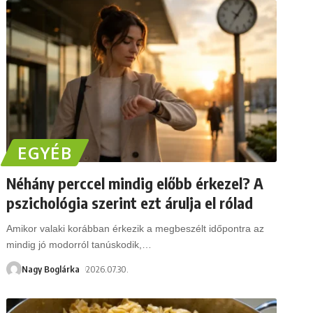
EGYÉB
Néhány perccel mindig előbb érkezel? A
pszichológia szerint ezt árulja el rólad
Amikor valaki korábban érkezik a megbeszélt időpontra az
mindig jó modorról tanúskodik,
…
Nagy Boglárka
2026.07.30.