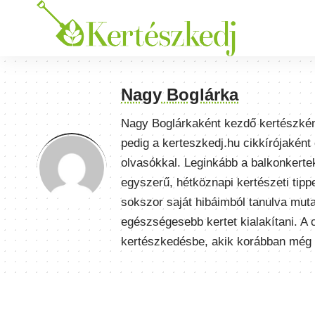
Nagy Boglárka
Nagy Boglárkaként kezdő kertészkén
pedig a kerteszkedj.hu cikkírójakén
olvasókkal. Leginkább a balkonkerte
egyszerű, hétköznapi kertészeti tip
sokszor saját hibáimból tanulva mut
egészségesebb kertet kialakítani. A 
kertészkedésbe, akik korábban még 