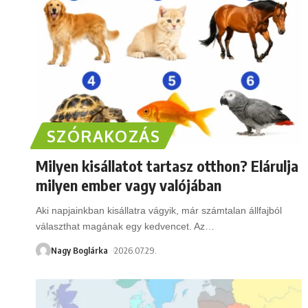
SZÓRAKOZÁS
Milyen kisállatot tartasz otthon? Elárulja
milyen ember vagy valójában
Aki napjainkban kisállatra vágyik, már számtalan állfajból
választhat magának egy kedvencet. Az
…
Nagy Boglárka
2026.07.29.