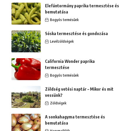
Elefántormány paprika termesztése és
bemutatása
Bogyós termésűek
Sóska termesztése és gondozása
Levélzöldségek
California Wonder paprika
termesztése
Bogyós termésűek
Zöldség vetési naptár – Mikor és mit
vessünk?
Zöldségek
A sonkahagyma termesztése és
bemutatása
Hagymafélék