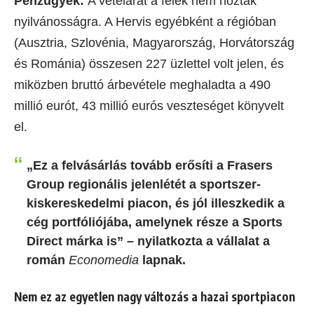
Pénzügyek:
A vételárat a felek nem hozták
nyilvánosságra. A Hervis egyébként a régióban
(Ausztria, Szlovénia, Magyarország, Horvátország
és Románia) összesen 227 üzlettel volt jelen, és
miközben bruttó árbevétele meghaladta a 490
millió eurót, 43 millió eurós veszteséget könyvelt
el.
„Ez a felvásárlás tovább erősíti a Frasers
Group regionális jelenlétét a sportszer-
kiskereskedelmi piacon, és jól illeszkedik a
cég portfóliójába, amelynek része a Sports
Direct márka is” – nyilatkozta a vállalat a
román
Economedia
lapnak.
Nem ez az egyetlen nagy változás a hazai sportpiacon