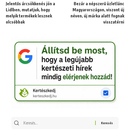
Jelentős árcsökkenés jön a
Bezár a népszerű üzletlánc
Lidlben, mutatjuk, hogy
Magyarországon, viszont új
melyik termékek lesznek
néven, új márka alatt fognak
olcsóbbak
visszatérni
Keresés
erre: