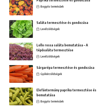
Paprika termesztése és gondozása
Bogyós termésűek
Saláta termesztése és gondozása
Levélzöldségek
Lollo rossa saláta bemutatása – A
tépősaláta termesztése
Levélzöldségek
Sárgarépa termesztése és gondozása
Gyökérzöldségek
Elefántormány paprika termesztése és
bemutatása
Bogyós termésűek