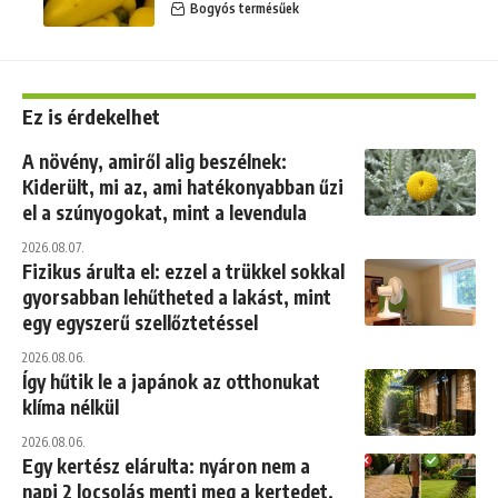
Bogyós termésűek
Ez is érdekelhet
A növény, amiről alig beszélnek:
Kiderült, mi az, ami hatékonyabban űzi
el a szúnyogokat, mint a levendula
2026.08.07.
Fizikus árulta el: ezzel a trükkel sokkal
gyorsabban lehűtheted a lakást, mint
egy egyszerű szellőztetéssel
2026.08.06.
Így hűtik le a japánok az otthonukat
klíma nélkül
2026.08.06.
Egy kertész elárulta: nyáron nem a
napi 2 locsolás menti meg a kertedet,