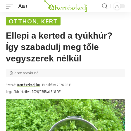
Aa
OTTHON, KERT
Ellepi a kerted a tyúkhúr?
Így szabadulj meg tőle
vegyszerek nélkül
2 perc olvasási idő
Szerző:
Kertészkedj.hu
Publikálva 2026.03.18.
Legutóbb frissítve: 2026/03/18 at 8:18 DE.