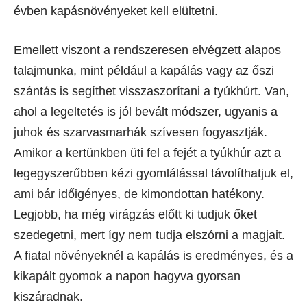
évben kapásnövényeket kell elültetni.
Emellett viszont a rendszeresen elvégzett alapos
talajmunka, mint például a kapálás vagy az őszi
szántás is segíthet visszaszorítani a tyúkhúrt. Van,
ahol a legeltetés is jól bevált módszer, ugyanis a
juhok és szarvasmarhák szívesen fogyasztják.
Amikor a kertünkben üti fel a fejét a tyúkhúr azt a
legegyszerűbben kézi gyomlálással távolíthatjuk el,
ami bár időigényes, de kimondottan hatékony.
Legjobb, ha még virágzás előtt ki tudjuk őket
szedegetni, mert így nem tudja elszórni a magjait.
A fiatal növényeknél a kapálás is eredményes, és a
kikapált gyomok a napon hagyva gyorsan
kiszáradnak.