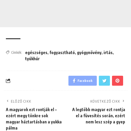
egészséges
,
fogyasztható
,
gyógynövény
,
irtás
,
Címkék:
tyúkhúr
Facebook
ELŐZŐ CIKK
KÖVETKEZŐ CIKK
A magyarok ezt rontják el –
A legtöbb magyar ezt rontja
ezért megy tönkre sok
el a füvesítés során, ezért
magyar háztartásban a yukka
nem lesz szép a gyep
pálma