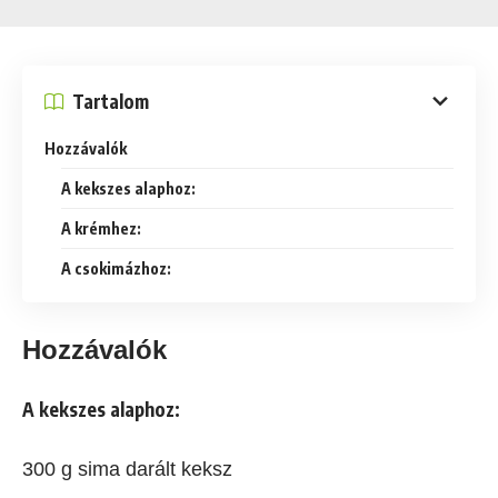
Tartalom
Hozzávalók
A kekszes alaphoz:
A krémhez:
A csokimázhoz:
Hozzávalók
A kekszes alaphoz:
300 g sima darált keksz