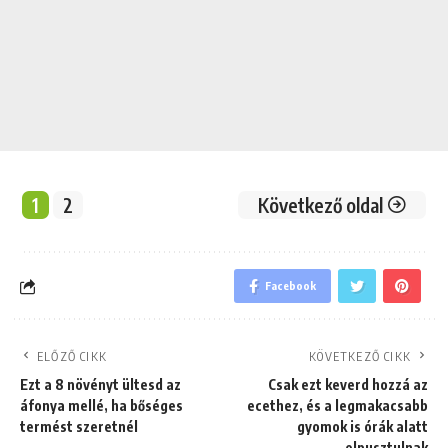
1
2
Következő oldal
Facebook
ELŐZŐ CIKK
KÖVETKEZŐ CIKK
Ezt a 8 növényt ültesd az
Csak ezt keverd hozzá az
áfonya mellé, ha bőséges
ecethez, és a legmakacsabb
termést szeretnél
gyomok is órák alatt
elpusztulnak