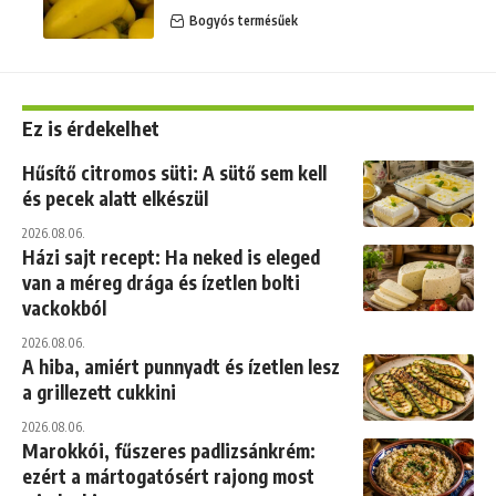
Bogyós termésűek
Ez is érdekelhet
Hűsítő citromos süti: A sütő sem kell
és pecek alatt elkészül
2026.08.06.
Házi sajt recept: Ha neked is eleged
van a méreg drága és ízetlen bolti
vackokból
2026.08.06.
A hiba, amiért punnyadt és ízetlen lesz
a grillezett cukkini
2026.08.06.
Marokkói, fűszeres padlizsánkrém:
ezért a mártogatósért rajong most