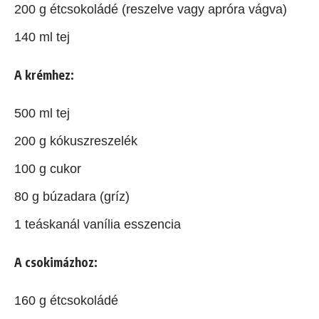
200 g étcsokoládé (reszelve vagy apróra vágva)
140 ml tej
A krémhez:
500 ml tej
200 g kókuszreszelék
100 g cukor
80 g búzadara (gríz)
1 teáskanál vanília esszencia
A csokimázhoz:
160 g étcsokoládé