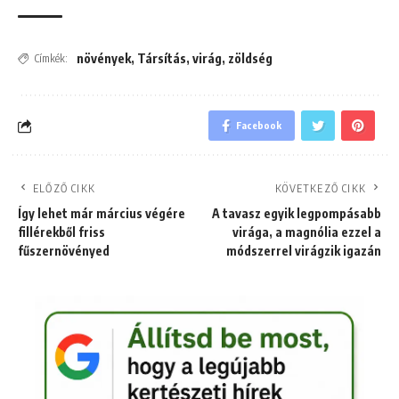
növények
,
Társítás
,
virág
,
zöldség
Címkék:
Facebook
ELŐZŐ CIKK
KÖVETKEZŐ CIKK
Így lehet már március végére
A tavasz egyik legpompásabb
fillérekből friss
virága, a magnólia ezzel a
fűszernövényed
módszerrel virágzik igazán