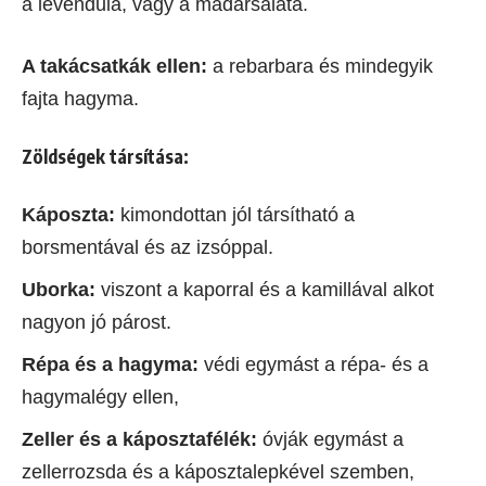
a levendula, vagy a madársaláta.
A takácsatkák ellen:
a rebarbara és mindegyik
fajta hagyma.
Zöldségek társí
tása:
Káposzta:
kimondottan jól társítható a
borsmentával és az izsóppal.
Uborka:
viszont a kaporral és a kamillával alkot
nagyon jó párost.
Répa és a hagyma:
védi egymást a répa- és a
hagymalégy ellen,
Zeller és a káposztafélék:
óvják egymást a
zellerrozsda és a káposztalepkével szemben,