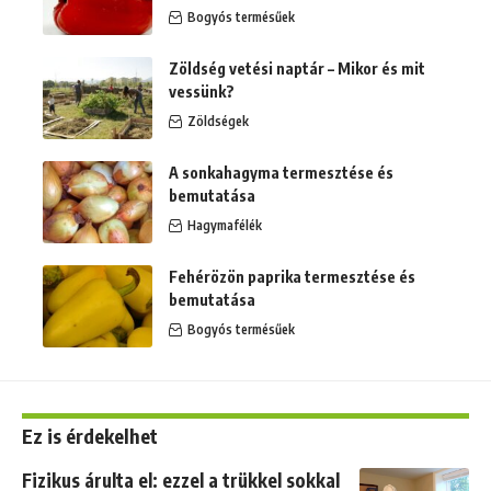
Bogyós termésűek
Zöldség vetési naptár – Mikor és mit
vessünk?
Zöldségek
A sonkahagyma termesztése és
bemutatása
Hagymafélék
Fehérözön paprika termesztése és
bemutatása
Bogyós termésűek
Ez is érdekelhet
Fizikus árulta el: ezzel a trükkel sokkal