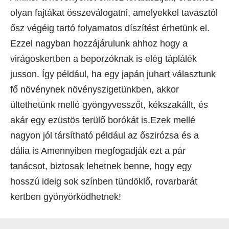
olyan fajtákat összeválogatni, amelyekkel tavasztól
ősz végéig tartó folyamatos díszítést érhetünk el.
Ezzel nagyban hozzájárulunk ahhoz hogy a
virágoskertben a beporzóknak is elég táplálék
jusson. Így például, ha egy japán juhart választunk
fő növénynek növényszigetünkben, akkor
ültethetünk mellé gyöngyvesszőt, kékszakállt, és
akár egy ezüstös terülő borókát is.Ezek mellé
nagyon jól társítható például az őszirózsa és a
dália is Amennyiben megfogadják ezt a pár
tanácsot, biztosak lehetnek benne, hogy egy
hosszú ideig sok színben tündöklő, rovarbarát
kertben gyönyörködhetnek!