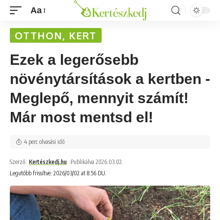
Aa
OTTHON, KERT
Ezek a legerősebb
növénytársítások a kertben -
Meglepő, mennyit számít!
Már most mentsd el!
4 perc olvasási idő
Szerző:
Kertészkedj.hu
Publikálva 2026.03.02.
Legutóbb frissítve: 2026/03/02 at 8:56 DU.