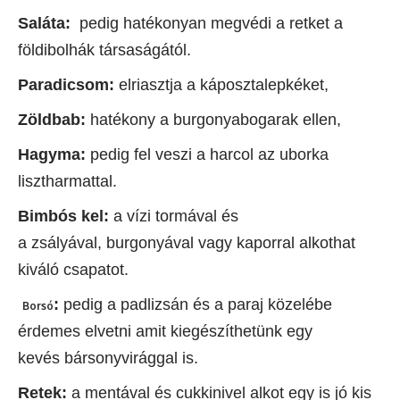
Saláta:
pedig hatékonyan megvédi a retket a
földibolhák társaságától.
Paradicsom:
elriasztja a káposztalepkéket,
Zöldbab:
hatékony a burgonyabogarak ellen,
Hagyma:
pedig fel veszi a harcol az uborka
lisztharmattal.
Bimbós kel:
a vízi tormával és
a zsályával, burgonyával vagy kaporral alkothat
kiváló csapatot.
:
pedig a padlizsán és a paraj közelébe
Borsó
érdemes elvetni amit kiegészíthetünk egy
kevés bársonyvirággal is.
Retek:
a mentával és cukkinivel alkot egy is jó kis