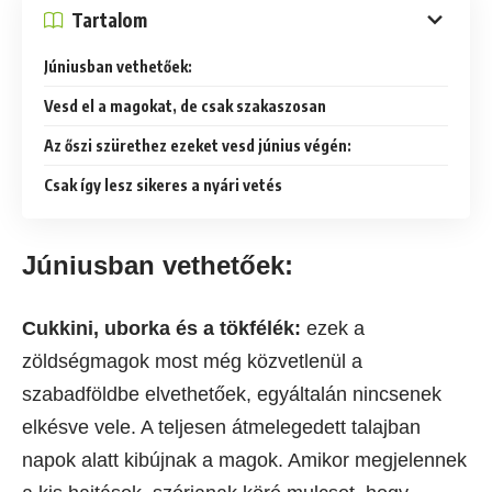
Tartalom
Júniusban vethetőek:
Vesd el a magokat, de csak szakaszosan
Az őszi szürethez ezeket vesd június végén:
Csak így lesz sikeres a nyári vetés
Júniusban vethetőek:
Cukkini, uborka és a tökfélék:
ezek a
zöldségmagok most még közvetlenül a
szabadföldbe elvethetőek, egyáltalán nincsenek
elkésve vele. A teljesen átmelegedett talajban
napok alatt kibújnak a magok. Amikor megjelennek