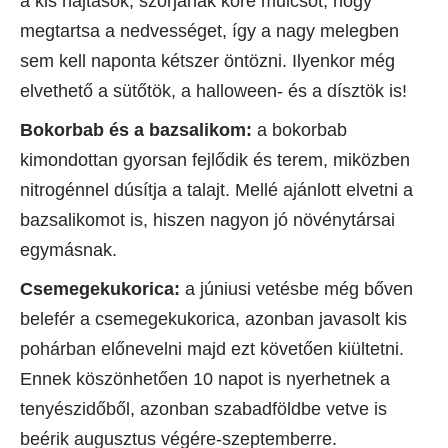
a kis hajtások, szórjanak köré mulcsot, hogy
megtartsa a nedvességet, így a nagy melegben
sem kell naponta kétszer öntözni. Ilyenkor még
elvethető a sütőtök, a halloween- és a dísztök is!
Bokorbab és a bazsalikom:
a bokorbab
kimondottan gyorsan fejlődik és terem, miközben
nitrogénnel dúsítja a talajt. Mellé ajánlott elvetni a
bazsalikomot is, hiszen nagyon jó növénytársai
egymásnak.
Csemegekukorica:
a júniusi vetésbe még bőven
belefér a csemegekukorica, azonban javasolt kis
pohárban előnevelni majd ezt követően kiültetni.
Ennek köszönhetően 10 napot is nyerhetnek a
tenyészidőből, azonban szabadföldbe vetve is
beérik augusztus végére-szeptemberre.