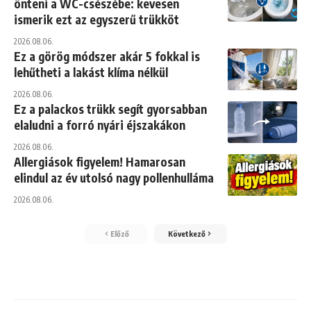
önteni a WC-csészébe: kevesen
ismerik ezt az egyszerű trükköt
2026.08.06.
Ez a görög módszer akár 5 fokkal is
lehűtheti a lakást klíma nélkül
2026.08.06.
Ez a palackos trükk segít gyorsabban
elaludni a forró nyári éjszakákon
2026.08.06.
Allergiások figyelem! Hamarosan
elindul az év utolsó nagy pollenhulláma
2026.08.06.
Előző
Következő