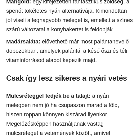
Mángold:
egy kifejezetten fantasztikus zöldség, a
spenót tökéletes nyári alternatívája. Kimondottan
jól viseli a legnagyobb meleget is, emellett a színes
szárú változatai a konyhakertet is feldobják.
Madársaláta:
elővethető már most palántanevelő
dobozokban, amelyek palántái a késő őszi és téli
vitaminforrásod alapot képezik majd.
Csak így lesz sikeres a nyári vetés
Mulcsréteggel fedjék be a talajt:
a nyári
melegben nem jó ha csupaszon marad a föld,
hiszen roppan könnyen kiszárad ilyenkor.
Megelőzésképpen használjanak vastag
mulcsréteget a vetemények között, amivel