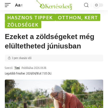
Aa
HASZNOS TIPPEK
OTTHON, KERT
ZÖLDSÉGEK
Ezeket a zöldségeket még
elültetheted júniusban
3 perc olvasási idő
Szerző:
Timi
Publikálva 2026.06.18.
Legutóbb frissítve: 2026/06/18 at 7:05 DU.