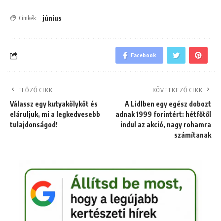
június
Címkék:
Facebook
ELŐZŐ CIKK
KÖVETKEZŐ CIKK
Válassz egy kutyakölyköt és
A Lidlben egy egész dobozt
eláruljuk, mi a legkedvesebb
adnak 1999 forintért: hétfőtől
tulajdonságod!
indul az akció, nagy rohamra
számítanak