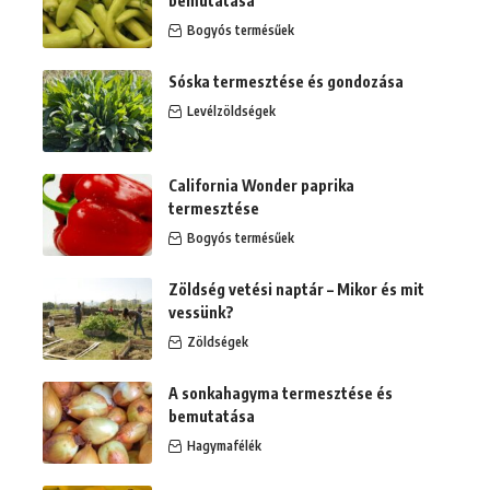
bemutatása
Bogyós termésűek
Sóska termesztése és gondozása
Levélzöldségek
California Wonder paprika
termesztése
Bogyós termésűek
Zöldség vetési naptár – Mikor és mit
vessünk?
Zöldségek
A sonkahagyma termesztése és
bemutatása
Hagymafélék