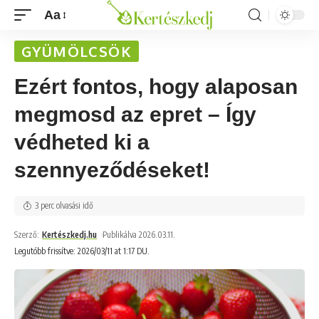
Aa
GYÜMÖLCSÖK
Ezért fontos, hogy alaposan
megmosd az epret – Így
védheted ki a
szennyeződéseket!
3 perc olvasási idő
Szerző:
Kertészkedj.hu
Publikálva 2026.03.11.
Legutóbb frissítve: 2026/03/11 at 1:17 DU.