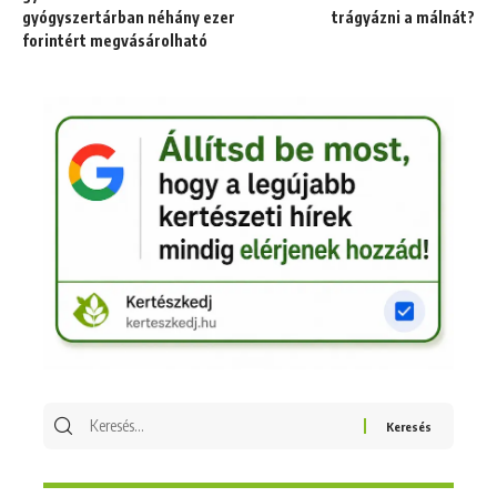
gyógyszertárban néhány ezer
trágyázni a málnát?
forintért megvásárolható
Keresés
erre: