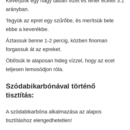
Keverjünk egy nagy tálban vizet és fehér ecetet 3:1
arányban.
Tegyük az epret egy szűrőbe, és merítsük bele
ebbe a keverékbe.
Áztassuk benne 1-2 percig, közben finoman
forgassuk át az epreket.
Öblítsük le alaposan hideg vízzel, hogy az ecet
teljesen lemosódjon róla.
Szódabikarbónával történő
tisztítás:
A szódabikarbóna alkalmazása az alapos
tisztításhoz elengedhetetlen!