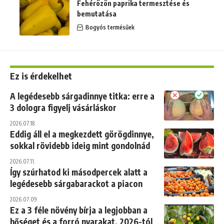
Fehérözön paprika termesztése és
bemutatása
Bogyós termésűek
Ez is érdekelhet
A legédesebb sárgadinnye titka: erre a
3 dologra figyelj vásárláskor
2026.07.18.
Eddig áll el a megkezdett görögdinnye,
sokkal rövidebb ideig mint gondolnád
2026.07.11.
Így szúrhatod ki másodpercek alatt a
legédesebb sárgabarackot a piacon
2026.07.09.
Ez a 3 féle növény bírja a legjobban a
hőséget és a forró nyarakat, 2026-tól