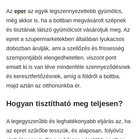
Az
eper
az egyik legszennyezettebb gyümölcs,
még akkor is, ha a boltban megvásárolt szépnek
és tisztának látszó gyümölcsöt vásároljuk meg. Az
epret a szupermarketekben általában lyukacsos
dobozban árulják, ami a szellőzés és frissesség
szempontjából elengedhetetlen, viszont pont
emiatt ki is van téve mindenféle szennyeződésnek
és keresztfertőzésnek, amíg a földről a boltba,
majd aztán az otthonunkba ér.
Hogyan tisztítható meg teljesen?
A legegyszerűbb és leghatékonyabb eljárás az, ha
az epret szűrőbe tesszük, és alaposan, folyóvíz