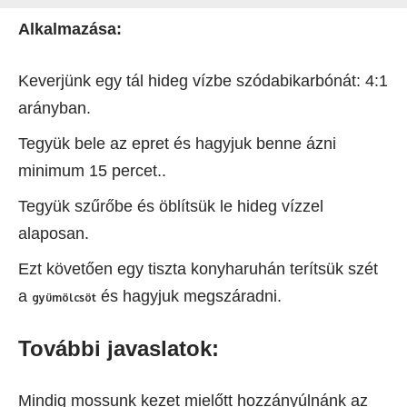
Alkalmazása:
Keverjünk egy tál hideg vízbe szódabikarbónát: 4:1
arányban.
Tegyük bele az epret és hagyjuk benne ázni
minimum 15 percet..
Tegyük szűrőbe és öblítsük le hideg vízzel
alaposan.
Ezt követően egy tiszta konyharuhán terítsük szét
a
és hagyjuk megszáradni.
gyümölcsöt
További javaslatok:
Mindig mossunk kezet mielőtt hozzányúlnánk az