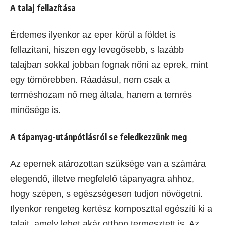
A talaj fellazítása
Érdemes ilyenkor az eper körül a földet is
fellazítani, hiszen egy levegősebb, s lazább
talajban sokkal jobban fognak nőni az eprek, mint
egy tömörebben. Ráadásul, nem csak a
terméshozam nő meg általa, hanem a temrés
minősége is.
A tápanyag-utánpótlásról se feledkezzünk meg
Az epernek atározottan szüksége van a számára
elegendő, illetve megfelelő tápanyagra ahhoz,
hogy szépen, s egészségesen tudjon növögetni.
Ilyenkor rengeteg kertész komposzttal egészíti ki a
talajt, amely lehet akár otthon termesztett is. Az