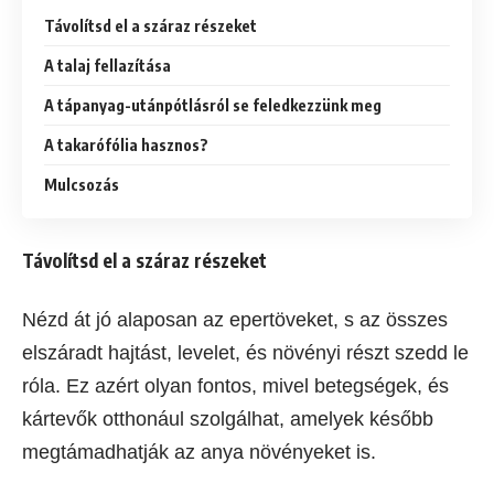
Távolítsd el a száraz részeket
A talaj fellazítása
A tápanyag-utánpótlásról se feledkezzünk meg
A takarófólia hasznos?
Mulcsozás
Távolítsd el a száraz részeket
Nézd át jó alaposan az epertöveket, s az összes
elszáradt hajtást, levelet, és növényi részt szedd le
róla. Ez azért olyan fontos, mivel betegségek, és
kártevők otthonául szolgálhat, amelyek később
megtámadhatják az anya növényeket is.