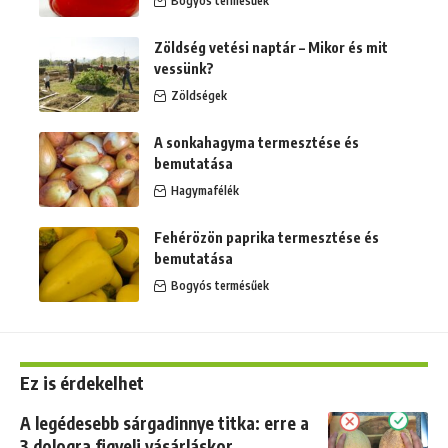
Bogyós termésűek
Zöldség vetési naptár – Mikor és mit
vessünk?
Zöldségek
A sonkahagyma termesztése és
bemutatása
Hagymafélék
Fehérözön paprika termesztése és
bemutatása
Bogyós termésűek
Ez is érdekelhet
A legédesebb sárgadinnye titka: erre a
3 dologra figyelj vásárláskor