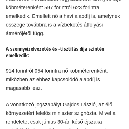
köbméterenként 597 forintról 623 forintra
emelkedik. Emellett nő a havi alapdíj is, amelynek
összege továbbra is a vízbekötés átfolyási
átmérőjétől függ.
A szennyvízelvezetés és -tisztítás díja szintén
emelkedik:
914 forintról 954 forintra nő köbméterenként,
miközben az ehhez kapcsolódó alapdíj is
magasabb lesz.
A vonatkozó jogszabályt Gajdos László, az élő
környezetért felelős miniszter szignózta. Mivel a
rendeletet csak június 30-án késő éjszaka