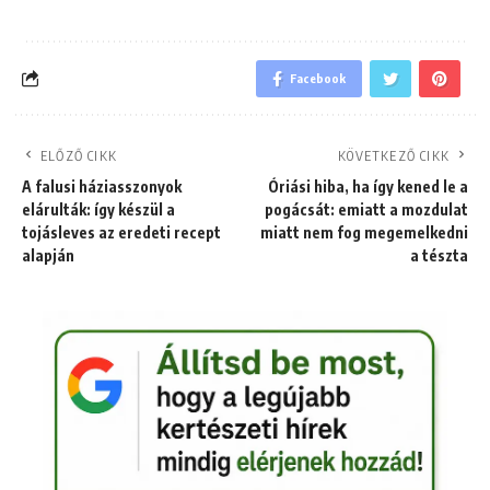
Facebook
ELŐZŐ CIKK
KÖVETKEZŐ CIKK
A falusi háziasszonyok
Óriási hiba, ha így kened le a
elárulták: így készül a
pogácsát: emiatt a mozdulat
tojásleves az eredeti recept
miatt nem fog megemelkedni
alapján
a tészta