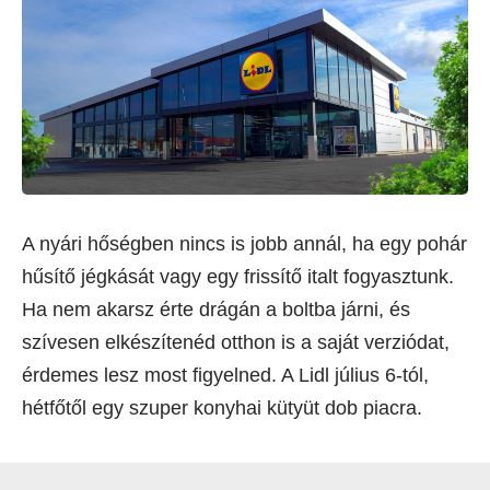
A nyári hőségben nincs is jobb annál, ha egy pohár
hűsítő jégkását vagy egy frissítő italt fogyasztunk.
Ha nem akarsz érte drágán a boltba járni, és
szívesen elkészítenéd otthon is a saját verziódat,
érdemes lesz most figyelned. A Lidl július 6-tól,
hétfőtől egy szuper konyhai kütyüt dob piacra.