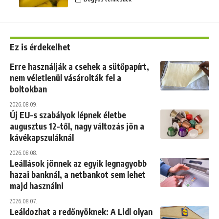
Ez is érdekelhet
Erre használják a csehek a sütőpapírt,
nem véletlenül vásárolták fel a
boltokban
2026.08.09.
Új EU-s szabályok lépnek életbe
augusztus 12-től, nagy változás jön a
kávékapszuláknál
2026.08.08.
Leállások jönnek az egyik legnagyobb
hazai banknál, a netbankot sem lehet
majd használni
2026.08.07.
Leáldozhat a redőnyöknek: A Lidl olyan