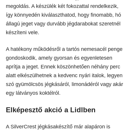
megoldás. A készülék két fokozattal rendelkezik,
így könnyedén kiválaszthatod, hogy finomabb, hó
állagú jeget vagy durvább jégdarabokat szeretnél
készíteni vele.
A hatékony működésről a tartós nemesacél penge
gondoskodik, amely gyorsan és egyenletesen
aprítja a jeget. Ennek köszönhetően néhány perc
alatt elkészülhetnek a kedvenc nyári italok, legyen
szó gyümölcsös jégkásáról, limonádéról vagy akár
egy látványos koktélról.
Elképesztő akció a Lidlben
A SilverCrest jégkásakészítő már alapáron is