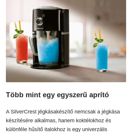
Több mint egy egyszerű aprító
A SilverCrest jégkásakészítő nemcsak a jégkása
készítésére alkalmas, hanem koktélokhoz és
különféle hűsítő italokhoz is egy univerzális