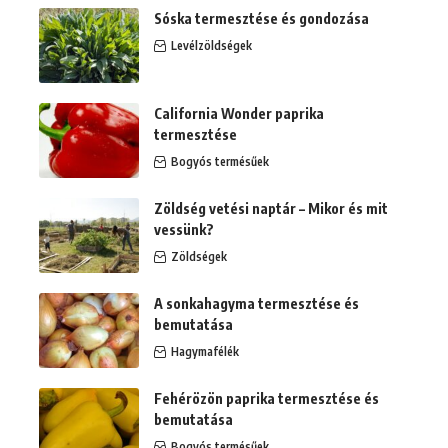
Sóska termesztése és gondozása
Levélzöldségek
California Wonder paprika
termesztése
Bogyós termésűek
Zöldség vetési naptár – Mikor és mit
vessünk?
Zöldségek
A sonkahagyma termesztése és
bemutatása
Hagymafélék
Fehérözön paprika termesztése és
bemutatása
Bogyós termésűek