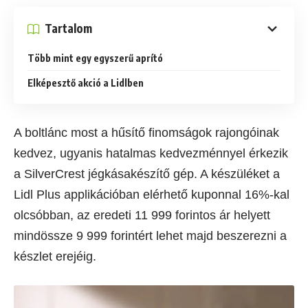
Tartalom
Több mint egy egyszerű aprító
Elképesztő akció a Lidlben
A boltlánc most a hűsítő finomságok rajongóinak
kedvez, ugyanis hatalmas kedvezménnyel érkezik
a SilverCrest jégkásakészítő gép. A készüléket a
Lidl Plus applikációban elérhető kuponnal 16%-kal
olcsóbban, az eredeti 11 999 forintos ár helyett
mindössze 9 999 forintért lehet majd beszerezni a
készlet erejéig.