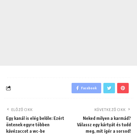
Facebook
ELŐZŐ CIKK
KÖVETKEZŐ CIKK
Egy kanál is elég belőle: Ezért
Neked milyen a karmád?
öntenek egyre többen
Válassz egy kártyát és tudd
kávézaccot a wc-be
meg, mit ígér a sorsod!