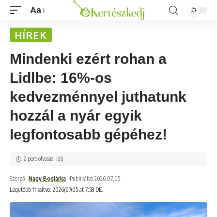
Aa
HÍREK
Mindenki ezért rohan a
Lidlbe: 16%-os
kedvezménnyel juthatunk
hozzál a nyár egyik
legfontosabb gépéhez!
2 perc olvasási idő
Szerző:
Nagy Boglárka
Publikálva 2026.07.05.
Legutóbb frissítve: 2026/07/05 at 7:58 DE.