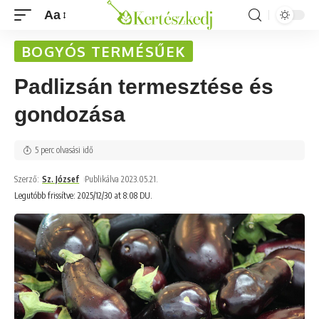
Aa
BOGYÓS TERMÉSŰEK
Padlizsán termesztése és
gondozása
5 perc olvasási idő
Szerző:
Sz. József
Publikálva 2023.05.21.
Legutóbb frissítve: 2025/12/30 at 8:08 DU.