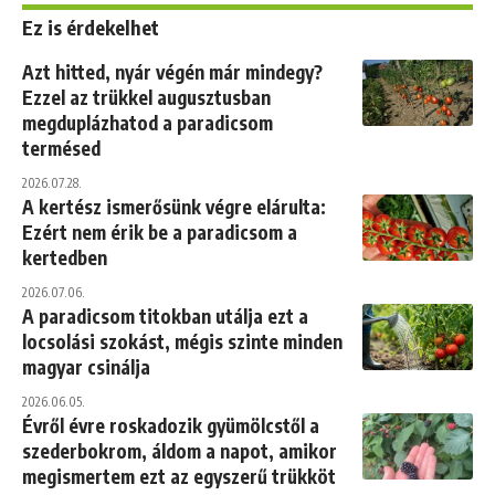
Ez is érdekelhet
Azt hitted, nyár végén már mindegy?
Ezzel az trükkel augusztusban
megduplázhatod a paradicsom
termésed
2026.07.28.
A kertész ismerősünk végre elárulta:
Ezért nem érik be a paradicsom a
kertedben
2026.07.06.
A paradicsom titokban utálja ezt a
locsolási szokást, mégis szinte minden
magyar csinálja
2026.06.05.
Évről évre roskadozik gyümölcstől a
szederbokrom, áldom a napot, amikor
megismertem ezt az egyszerű trükköt