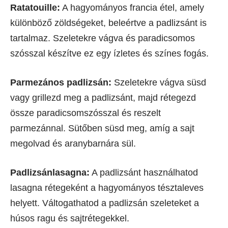
Ratatouille:
A hagyományos francia étel, amely
különböző zöldségeket, beleértve a padlizsánt is
tartalmaz. Szeletekre vágva és paradicsomos
szósszal készítve ez egy ízletes és színes fogás.
Parmezános padlizsán:
Szeletekre vágva süsd
vagy grillezd meg a padlizsánt, majd rétegezd
össze paradicsomszósszal és reszelt
parmezánnal. Sütőben süsd meg, amíg a sajt
megolvad és aranybarnára sül.
Padlizsánlasagna:
A padlizsánt használhatod
lasagna rétegeként a hagyományos tésztaleves
helyett. Váltogathatod a padlizsán szeleteket a
húsos ragu és sajtrétegekkel.