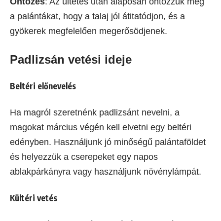
Öntözés
: Az ültetés után alaposan öntözzük meg
a palántákat, hogy a talaj jól átitatódjon, és a
gyökerek megfelelően megerősödjenek.
Padlizsán vetési ideje
Beltéri előnevelés
Ha magról szeretnénk padlizsánt nevelni, a
magokat március végén kell elvetni egy beltéri
edényben. Használjunk jó minőségű palántaföldet
és helyezzük a cserepeket egy napos
ablakpárkányra vagy használjunk növénylámpát.
Kültéri vetés