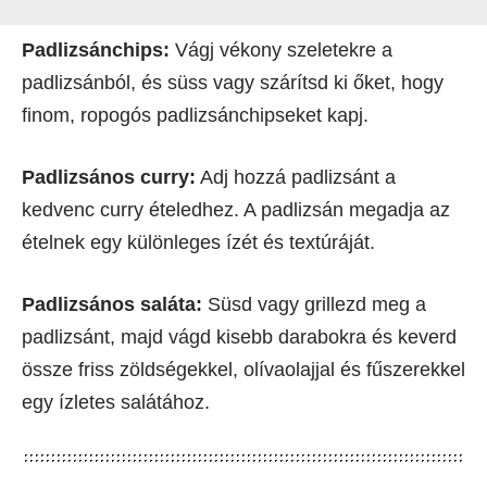
Padlizsánchips:
Vágj vékony szeletekre a
padlizsánból, és süss vagy szárítsd ki őket, hogy
finom, ropogós padlizsánchipseket kapj.
Padlizsános curry:
Adj hozzá padlizsánt a
kedvenc curry ételedhez. A padlizsán megadja az
ételnek egy különleges ízét és textúráját.
Padlizsános saláta:
Süsd vagy grillezd meg a
padlizsánt, majd vágd kisebb darabokra és keverd
össze friss zöldségekkel, olívaolajjal és fűszerekkel
egy ízletes salátához.