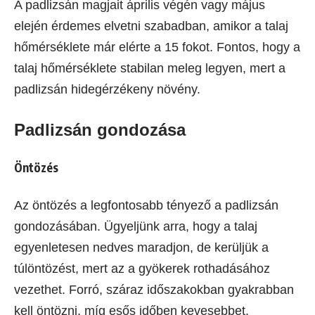
A padlizsán magjait április végén vagy május
elején érdemes elvetni szabadban, amikor a talaj
hőmérséklete már elérte a 15 fokot. Fontos, hogy a
talaj hőmérséklete stabilan meleg legyen, mert a
padlizsán hidegérzékeny növény.
Padlizsán gondozása
Öntözés
Az öntözés a legfontosabb tényező a padlizsán
gondozásában. Ügyeljünk arra, hogy a talaj
egyenletesen nedves maradjon, de kerüljük a
túlöntözést, mert az a gyökerek rothadásához
vezethet. Forró, száraz időszakokban gyakrabban
kell öntözni, míg esős időben kevesebbet.