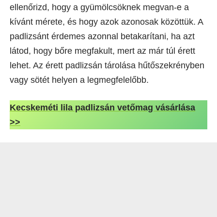
ellenőrizd, hogy a gyümölcsöknek megvan-e a
kívánt mérete, és hogy azok azonosak közöttük. A
padlizsánt érdemes azonnal betakarítani, ha azt
látod, hogy bőre megfakult, mert az már túl érett
lehet. Az érett padlizsán tárolása hűtőszekrényben
vagy sötét helyen a legmegfelelőbb.
Kecskeméti lila padlizsán vetőmag vásárlása
>>