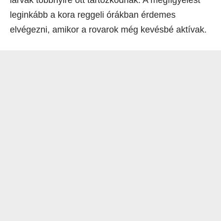
lárvák többnyire ott tartózkodnak. A megfigyelést
leginkább a kora reggeli órákban érdemes
elvégezni, amikor a rovarok még kevésbé aktívak.