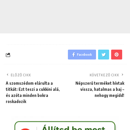
Facebook
ELŐZŐ CIKK
KÖVETKEZŐ CIKK
A szomszédom elárulta a
Népszerű terméket hívtak
titkát: Ezt teszi a cukkini alá,
vissza, hatalmas a baj –
és azóta minden bokra
nehogy megidd!
roskadozik