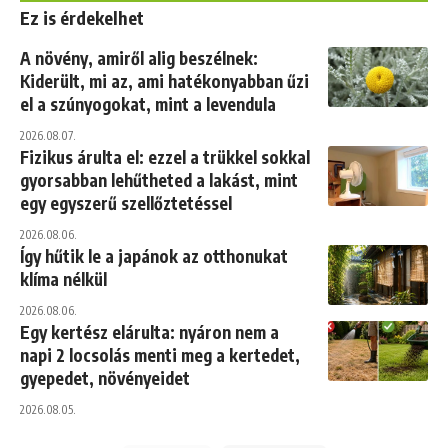
Ez is érdekelhet
A növény, amiről alig beszélnek:
Kiderült, mi az, ami hatékonyabban űzi
el a szúnyogokat, mint a levendula
2026.08.07.
Fizikus árulta el: ezzel a trükkel sokkal
gyorsabban lehűtheted a lakást, mint
egy egyszerű szellőztetéssel
2026.08.06.
Így hűtik le a japánok az otthonukat
klíma nélkül
2026.08.06.
Egy kertész elárulta: nyáron nem a
napi 2 locsolás menti meg a kertedet,
gyepedet, növényeidet
2026.08.05.