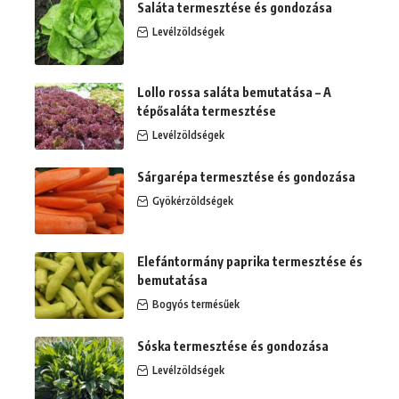
Saláta termesztése és gondozása
Levélzöldségek
Lollo rossa saláta bemutatása – A
tépősaláta termesztése
Levélzöldségek
Sárgarépa termesztése és gondozása
Gyökérzöldségek
Elefántormány paprika termesztése és
bemutatása
Bogyós termésűek
Sóska termesztése és gondozása
Levélzöldségek