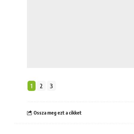
1
2
3
Ossza meg ezt a cikket