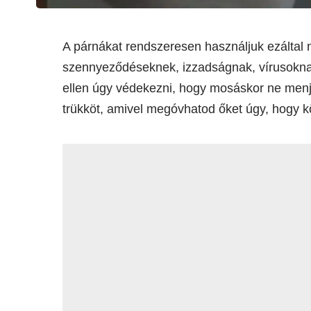
A párnákat rendszeresen használjuk ezáltal 
szennyeződéseknek, izzadságnak, vírusokna
ellen úgy védekezni, hogy mosáskor ne menj
trükköt, amivel megóvhatod őket úgy, hogy kö