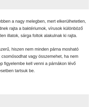
g ebben a nagy melegben, mert elkerülhetetlen,
nek rajta a baktériumok, vírusok különböző
n illatok, sárga foltok alakulnak ki rajta.
yszerű, hiszen nem minden párna mosható
tet csomósodhat vagy összemehet, ha nem
 figyelembe kell venni a párnákon lévő
setben tartsuk be.