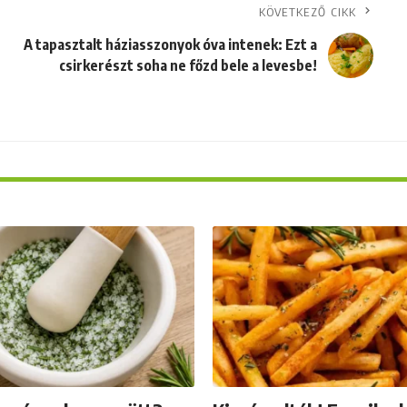
KÖVETKEZŐ CIKK
A tapasztalt háziasszonyok óva intenek: Ezt a
csirkerészt soha ne főzd bele a levesbe!