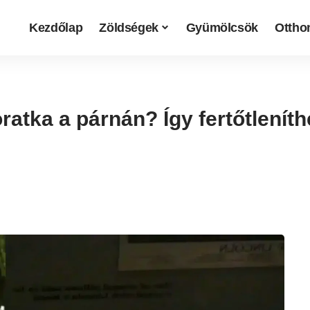
Kezdőlap
Zöldségek
Gyümölcsök
Otthon
oratka a párnán? Így fertőtlenít