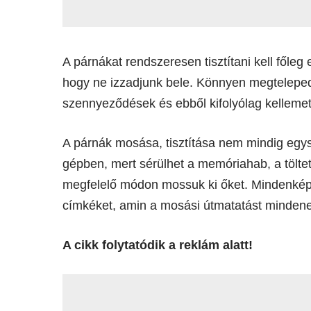
A párnákat rendszeresen tisztítani kell főle
hogy ne izzadjunk bele. Könnyen megteleped
szennyeződések és ebből kifolyólag kellemetle
A párnák mosása, tisztítása nem mindig eg
gépben, mert sérülhet a memóriahab, a töl
megfelelő módon mossuk ki őket. Mindenképp
címkéket, amin a mosási útmatatást mindene
A cikk folytatódik a reklám alatt!