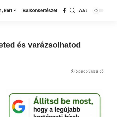
, kert
Balkonkertészet
Aa
heted és varázsolhatod
5 perc olvasási idő