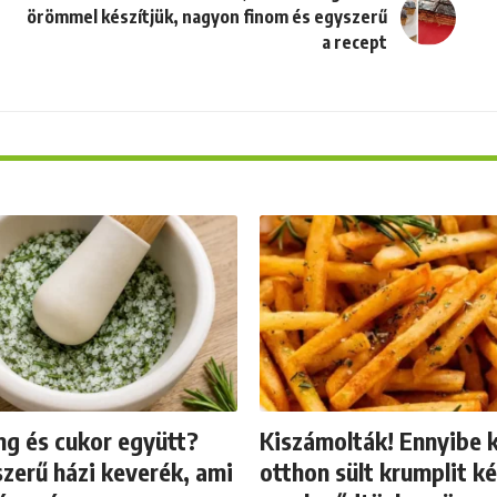
örömmel készítjük, nagyon finom és egyszerű
a recept
g és cukor együtt?
Kiszámolták! Ennyibe k
zerű házi keverék, ami
otthon sült krumplit ké