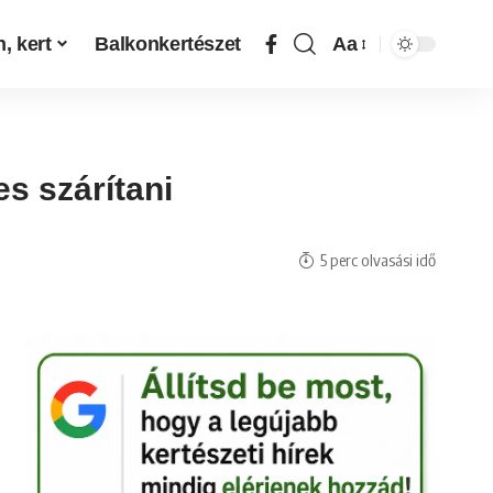
, kert
Balkonkertészet
Aa
s szárítani
5 perc olvasási idő