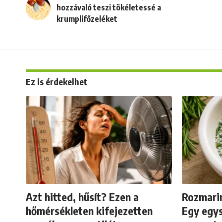
hozzávaló teszi tökéletessé a
krumplifőzeléket
Ez is érdekelhet
Azt hitted, hűsít? Ezen a
Rozmarin
hőmérsékleten kifejezetten
Egy egys