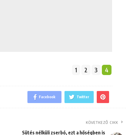
1
2
3
4
Facebook
Twitter
KÖVETKEZŐ CIKK
Sütés nélküli zserbó, ezt a hőségben is