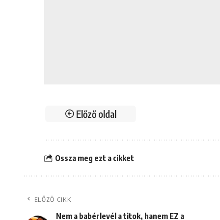
Előző oldal
Ossza meg ezt a cikket
ELŐZŐ CIKK
Nem a babérlevél a titok, hanem EZ a