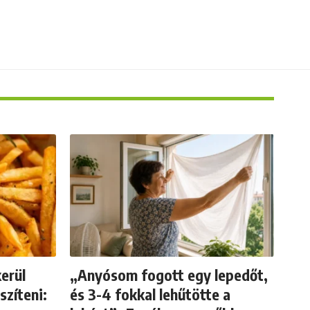
erül
„Anyósom fogott egy lepedőt,
szíteni:
és 3-4 fokkal lehűtötte a