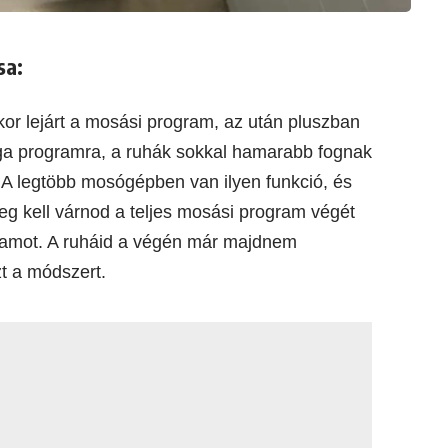
sa:
kor lejárt a mosási program, az után pluszban
ga programra, a ruhák sokkal hamarabb fognak
 A legtöbb mosógépben van ilyen funkció, és
 kell várnod a teljes mosási program végét
gramot. A ruháid a végén már majdnem
t a módszert.