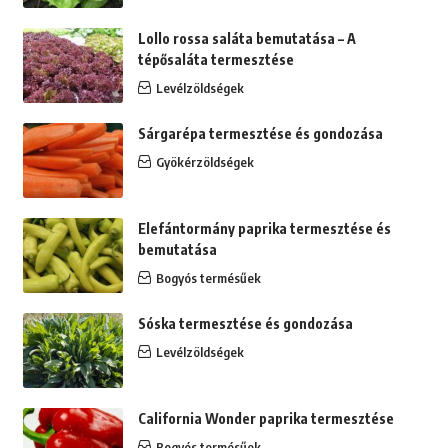
Lollo rossa saláta bemutatása – A
tépősaláta termesztése
Levélzöldségek
Sárgarépa termesztése és gondozása
Gyökérzöldségek
Elefántormány paprika termesztése és
bemutatása
Bogyós termésűek
Sóska termesztése és gondozása
Levélzöldségek
California Wonder paprika termesztése
Bogyós termésűek