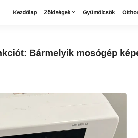
Kezdőlap
Zöldségek
Gyümölcsök
Otthon
nkciót: Bármelyik mosógép képe