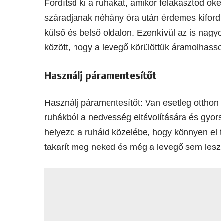
Fordítsd ki a ruhákat, amikor felakasztod ő
száradjanak néhány óra után érdemes kiford
külső és belső oldalon. Ezenkívül az is nagyo
között, hogy a levegő körülöttük áramolhasso
Használj páramentesítőt
Használj páramentesítőt: Van esetleg ottho
ruhákból a nedvesség eltávolítására és gyor
helyezd a ruháid közelébe, hogy könnyen el t
takarít meg neked és még a levegő sem lesz