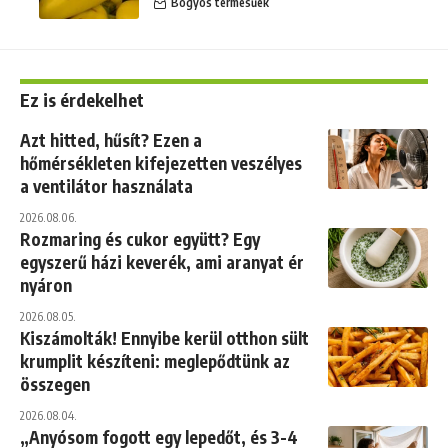
Bogyós termésűek
Ez is érdekelhet
Azt hitted, hűsít? Ezen a
hőmérsékleten kifejezetten veszélyes
a ventilátor használata
2026.08.06.
Rozmaring és cukor együtt? Egy
egyszerű házi keverék, ami aranyat ér
nyáron
2026.08.05.
Kiszámolták! Ennyibe kerül otthon sült
krumplit készíteni: meglepődtünk az
összegen
2026.08.04.
„Anyósom fogott egy lepedőt, és 3-4