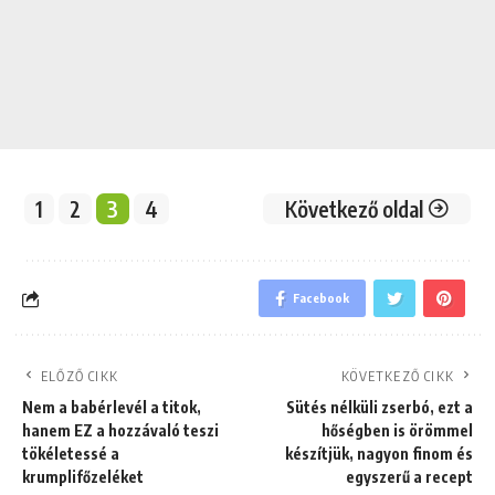
1
2
3
4
Következő oldal
Facebook
ELŐZŐ CIKK
KÖVETKEZŐ CIKK
Nem a babérlevél a titok,
Sütés nélküli zserbó, ezt a
hanem EZ a hozzávaló teszi
hőségben is örömmel
tökéletessé a
készítjük, nagyon finom és
krumplifőzeléket
egyszerű a recept