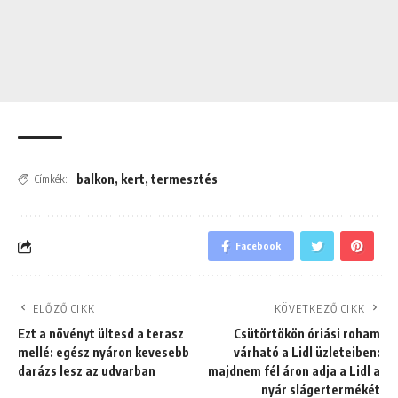
balkon
,
kert
,
termesztés
Címkék:
Facebook
ELŐZŐ CIKK
KÖVETKEZŐ CIKK
Ezt a növényt ültesd a terasz
Csütörtökön óriási roham
mellé: egész nyáron kevesebb
várható a Lidl üzleteiben:
darázs lesz az udvarban
majdnem fél áron adja a Lidl a
nyár slágertermékét