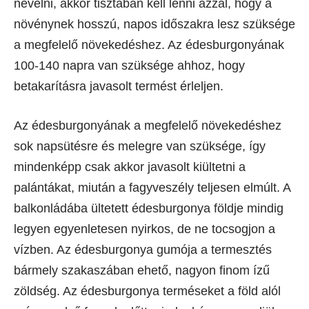
nevelni, akkor tisztában kell lenni azzal, hogy a
növénynek hosszú, napos időszakra lesz szüksége
a megfelelő növekedéshez. Az édesburgonyának
100-140 napra van szüksége ahhoz, hogy
betakarításra javasolt termést érleljen.
Az édesburgonyának a megfelelő növekedéshez
sok napsütésre és melegre van szüksége, így
mindenképp csak akkor javasolt kiültetni a
palántákat, miután a fagyveszély teljesen elmúlt. A
balkonládába ültetett édesburgonya földje mindig
legyen egyenletesen nyirkos, de ne tocsogjon a
vízben. Az édesburgonya gumója a termesztés
bármely szakaszában ehető, nagyon finom ízű
zöldség. Az édesburgonya terméseket a föld alól