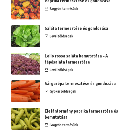
Paprika termesztése és gondozása
Bogyós termésűek
Saláta termesztése és gondozása
Levélzöldségek
Lollo rossa saláta bemutatása – A
tépősaláta termesztése
Levélzöldségek
Sárgarépa termesztése és gondozása
Gyökérzöldségek
Elefántormány paprika termesztése és
bemutatása
Bogyós termésűek