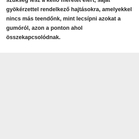
szükség lesz a kellő méretet elért, saját
gyökérzettel rendelkező hajtásokra, amelyekkel
nincs más teendőnk, mint lecsípni azokat a
gumóról, azon a ponton ahol
összekapcsolódnak.