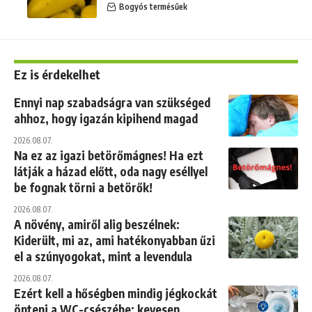
Bogyós termésűek
Ez is érdekelhet
Ennyi nap szabadságra van szükséged
ahhoz, hogy igazán kipihend magad
2026.08.07.
Na ez az igazi betörőmágnes! Ha ezt
látják a házad előtt, oda nagy eséllyel
be fognak törni a betörők!
2026.08.07.
A növény, amiről alig beszélnek:
Kiderült, mi az, ami hatékonyabban űzi
el a szúnyogokat, mint a levendula
2026.08.07.
Ezért kell a hőségben mindig jégkockát
önteni a WC-csészébe: kevesen