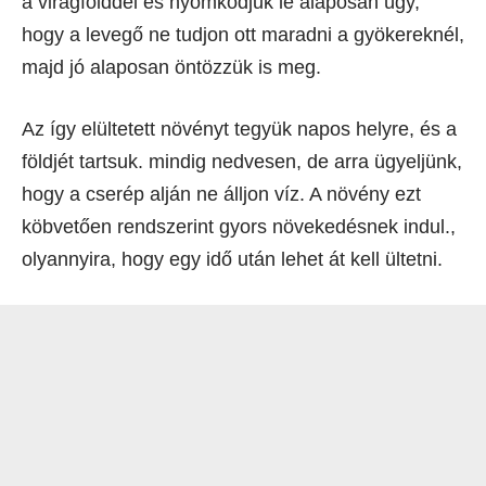
a virágfölddel és nyomkodjuk le alaposan úgy,
hogy a levegő ne tudjon ott maradni a gyökereknél,
majd jó alaposan öntözzük is meg.
Az így elültetett növényt tegyük napos helyre, és a
földjét tartsuk. mindig nedvesen, de arra ügyeljünk,
hogy a cserép alján ne álljon víz. A növény ezt
köbvetően rendszerint gyors növekedésnek indul.,
olyannyira, hogy egy idő után lehet át kell ültetni.