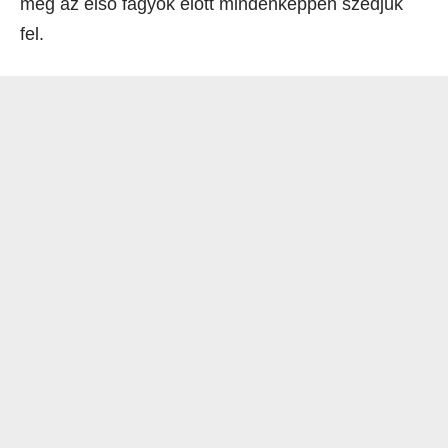
még az első fagyok előtt mindenképpen szedjük
fel.