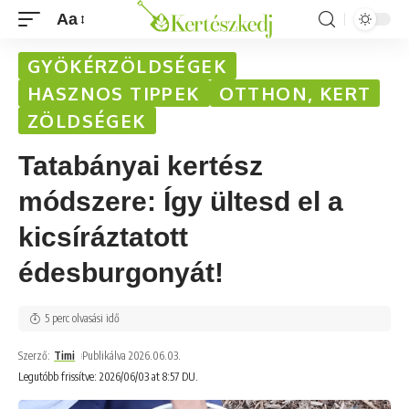
Aa
GYÖKÉRZÖLDSÉGEK
HASZNOS TIPPEK
OTTHON, KERT
ZÖLDSÉGEK
Tatabányai kertész
módszere: Így ültesd el a
kicsíráztatott
édesburgonyát!
5 perc olvasási idő
Szerző:
Timi
Publikálva 2026.06.03.
Legutóbb frissítve: 2026/06/03 at 8:57 DU.