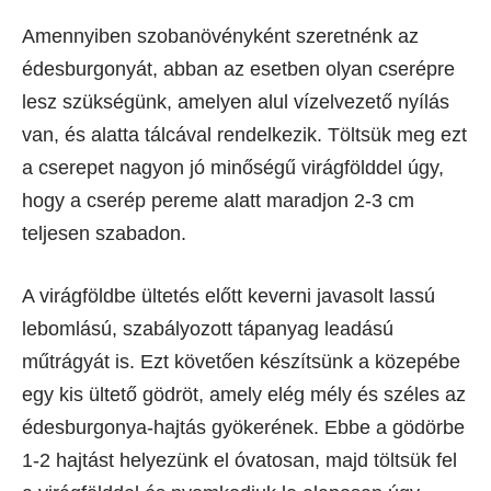
Amennyiben szobanövényként szeretnénk az
édesburgonyát, abban az esetben olyan cserépre
lesz szükségünk, amelyen alul vízelvezető nyílás
van, és alatta tálcával rendelkezik. Töltsük meg ezt
a cserepet nagyon jó minőségű virágfölddel úgy,
hogy a cserép pereme alatt maradjon 2-3 cm
teljesen szabadon.
A virágföldbe ültetés előtt keverni javasolt lassú
lebomlású, szabályozott tápanyag leadású
műtrágyát is. Ezt követően készítsünk a közepébe
egy kis ültető gödröt, amely elég mély és széles az
édesburgonya-hajtás gyökerének. Ebbe a gödörbe
1-2 hajtást helyezünk el óvatosan, majd töltsük fel