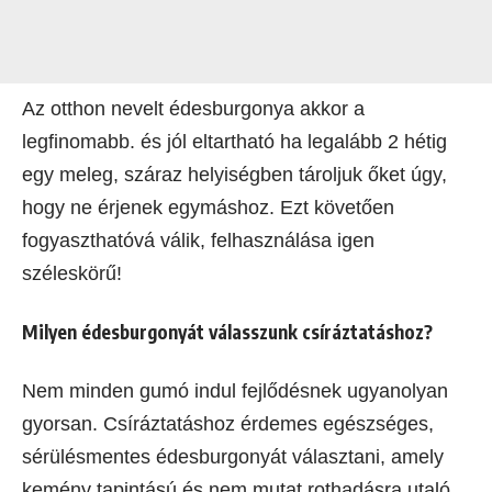
Az otthon nevelt édesburgonya akkor a
legfinomabb. és jól eltartható ha legalább 2 hétig
egy meleg, száraz helyiségben tároljuk őket úgy,
hogy ne érjenek egymáshoz. Ezt követően
fogyaszthatóvá válik, felhasználása igen
széleskörű!
Milyen édesburgonyát válasszunk csíráztatáshoz?
Nem minden gumó indul fejlődésnek ugyanolyan
gyorsan. Csíráztatáshoz érdemes egészséges,
sérülésmentes édesburgonyát választani, amely
kemény tapintású és nem mutat rothadásra utaló