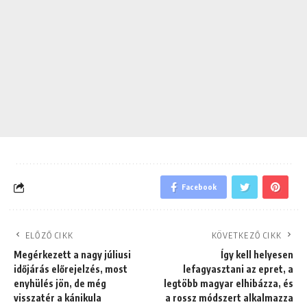
Facebook
ELŐZŐ CIKK
KÖVETKEZŐ CIKK
Megérkezett a nagy júliusi
Így kell helyesen
időjárás előrejelzés, most
lefagyasztani az epret, a
enyhülés jön, de még
legtöbb magyar elhibázza, és
visszatér a kánikula
a rossz módszert alkalmazza