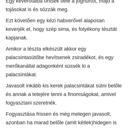
Egy keverőtálba öntsék bele a joghurtot, majd a
tojásokat is és sózzák meg.
Ezt követően egy kézi habverővel alaposan
keverjék el, hogy szép sima, és folyékony tésztát
kapjanak.
Amikor a tészta elkészült akkor egy
palacsintasütőbe hevítsenek zsiradékot, és egy
merőkanállal adagonként süssék ki a
palacsintákat.
Javasolt inkább kis kerek palacsintákat sütni belőle
és annak a tetejére tenni a finomságokat, amivel
fogyasztani szeretnék.
Fogyasztása frissen és még melegen javasolt,
azonban ha marad belőle (amit kétlek)hidegen is