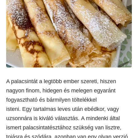
A palacsintát a legtöbb ember szereti, hiszen
nagyon finom, hidegen és melegen egyaránt
fogyasztható és bármilyen töltelékkel
isteni. Egy tartalmas leves után ebédkor, vagy
uzsonnára is kiváló választás. A mindenki által
ismert palacsintatésztához szükség van lisztre,
tojásra és szódára, azonban van egy olyan verzió,