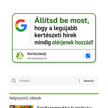
Keresés
erre:
Népszerű cikkek
Paprika termesztése és gondozása