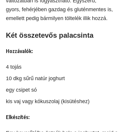
változatban is fogyasztható. Egyszerű,
gyors, fehérjében gazdag és gluténmentes is,
emellett pedig bármilyen töltelék illik hozzá.
Két összetevős palacsinta
Hozzávalók:
4 tojás
10 dkg sűrű natúr joghurt
egy csipet só
kis vaj vagy kókuszolaj (kisütéshez)
Elkészítés: