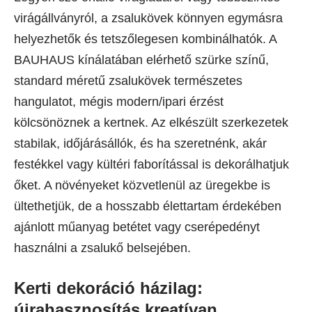
virágállványról, a zsalukövek könnyen egymásra
helyezhetők és tetszőlegesen kombinálhatók. A
BAUHAUS kínálatában elérhető szürke színű,
standard méretű zsalukövek természetes
hangulatot, mégis modern/ipari érzést
kölcsönöznek a kertnek. Az elkészült szerkezetek
stabilak, időjárásállók, és ha szeretnénk, akár
festékkel vagy kültéri faborítással is dekorálhatjuk
őket. A növényeket közvetlenül az üregekbe is
ültethetjük, de a hosszabb élettartam érdekében
ajánlott műanyag betétet vagy cserépedényt
használni a zsalukő belsejében.
Kerti dekoráció házilag:
újrahasznosítás kreatívan