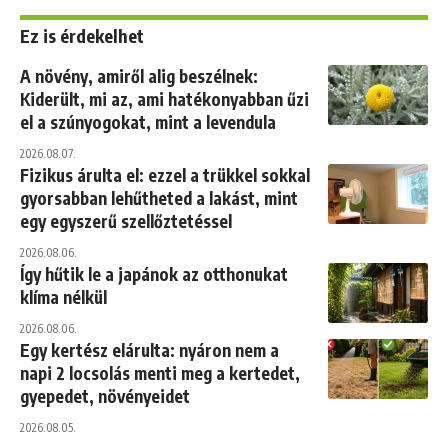
Ez is érdekelhet
A növény, amiről alig beszélnek:
Kiderült, mi az, ami hatékonyabban űzi
el a szúnyogokat, mint a levendula
2026.08.07.
Fizikus árulta el: ezzel a trükkel sokkal
gyorsabban lehűtheted a lakást, mint
egy egyszerű szellőztetéssel
2026.08.06.
Így hűtik le a japánok az otthonukat
klíma nélkül
2026.08.06.
Egy kertész elárulta: nyáron nem a
napi 2 locsolás menti meg a kertedet,
gyepedet, növényeidet
2026.08.05.