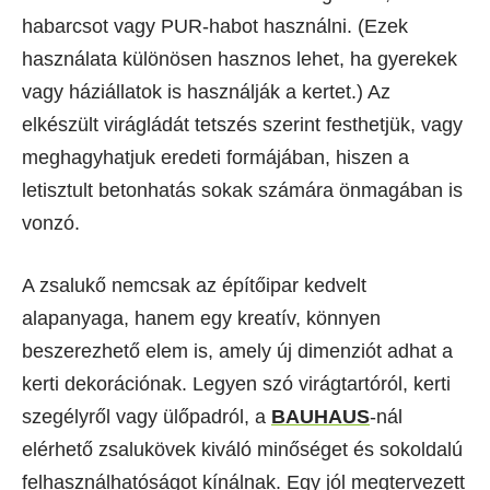
habarcsot vagy PUR-habot használni. (Ezek
használata különösen hasznos lehet, ha gyerekek
vagy háziállatok is használják a kertet.) Az
elkészült virágládát tetszés szerint festhetjük, vagy
meghagyhatjuk eredeti formájában, hiszen a
letisztult betonhatás sokak számára önmagában is
vonzó.
A zsalukő nemcsak az építőipar kedvelt
alapanyaga, hanem egy kreatív, könnyen
beszerezhető elem is, amely új dimenziót adhat a
kerti dekorációnak. Legyen szó virágtartóról, kerti
szegélyről vagy ülőpadról, a
BAUHAUS
-nál
elérhető zsalukövek kiváló minőséget és sokoldalú
felhasználhatóságot kínálnak. Egy jól megtervezett