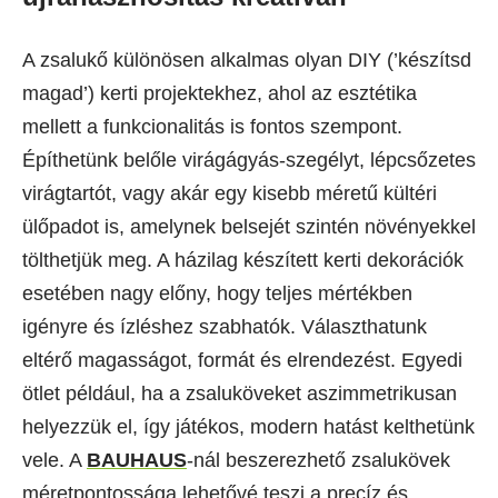
A zsalukő különösen alkalmas olyan DIY (’készítsd
magad’) kerti projektekhez, ahol az esztétika
mellett a funkcionalitás is fontos szempont.
Építhetünk belőle virágágyás-szegélyt, lépcsőzetes
virágtartót, vagy akár egy kisebb méretű kültéri
ülőpadot is, amelynek belsejét szintén növényekkel
tölthetjük meg. A házilag készített kerti dekorációk
esetében nagy előny, hogy teljes mértékben
igényre és ízléshez szabhatók. Választhatunk
eltérő magasságot, formát és elrendezést. Egyedi
ötlet például, ha a zsaluköveket aszimmetrikusan
helyezzük el, így játékos, modern hatást kelthetünk
vele. A
BAUHAUS
-nál beszerezhető zsalukövek
méretpontossága lehetővé teszi a precíz és