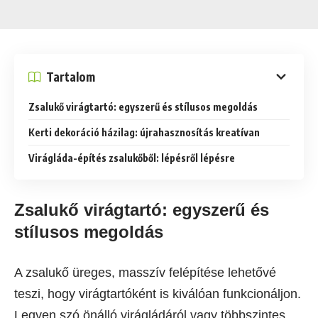
Tartalom
Zsalukő virágtartó: egyszerű és stílusos megoldás
Kerti dekoráció házilag: újrahasznosítás kreatívan
Virágláda-építés zsalukőből: lépésről lépésre
Zsalukő virágtartó: egyszerű és
stílusos megoldás
A zsalukő üreges, masszív felépítése lehetővé
teszi, hogy virágtartóként is kiválóan funkcionáljon.
Legyen szó önálló virágládáról vagy többszintes