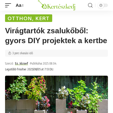
Aa
OTTHON, KERT
Virágtartók zsalukőből:
gyors DIY projektek a kertbe
3 perc olvasási idő
Szerző:
Sz. József
Publikálva 2025.08.04.
Legutóbb frissítve: 2025/08/05 at 7:13 DU.