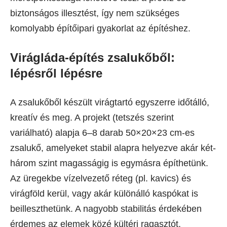
biztonságos illesztést, így nem szükséges
komolyabb építőipari gyakorlat az építéshez.
Virágláda-építés zsalukőből:
lépésről lépésre
A zsalukőből készült virágtartó egyszerre időtálló,
kreatív és meg. A projekt (tetszés szerint
variálható) alapja 6–8 darab 50×20×23 cm-es
zsalukő, amelyeket stabil alapra helyezve akár két-
három szint magasságig is egymásra építhetünk.
Az üregekbe vízelvezető réteg (pl. kavics) és
virágföld kerül, vagy akár különálló kaspókat is
beilleszthetünk. A nagyobb stabilitás érdekében
érdemes az elemek közé kültéri ragasztót,