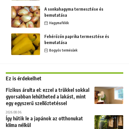
A sonkahagyma termesztése és
bemutatása
Hagymafélék
Fehérözön paprika termesztése és
bemutatása
Bogyós termésűek
Ez is érdekelhet
Fizikus árulta el: ezzel a trükkel sokkal
gyorsabban lehűtheted a lakást, mint
egy egyszerű szellőztetéssel
2026.08.06.
Így hűtik le a japánok az otthonukat
klíma nélkül