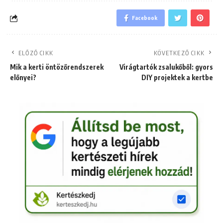
Facebook
ELŐZŐ CIKK
KÖVETKEZŐ CIKK
Mik a kerti öntözőrendszerek
Virágtartók zsalukőből: gyors
előnyei?
DIY projektek a kertbe