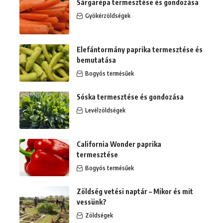
Sárgarépa termesztése és gondozása
Gyökérzöldségek
Elefántormány paprika termesztése és
bemutatása
Bogyós termésűek
Sóska termesztése és gondozása
Levélzöldségek
California Wonder paprika
termesztése
Bogyós termésűek
Zöldség vetési naptár – Mikor és mit
vessünk?
Zöldségek