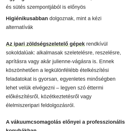
és sütés szempontjából is előnyös
Higiénikusabban
dolgoznak, mint a kézi
alternatívák
Az ipari zöldségszeletelő gépek
rendkívül
sokoldalúak: alkalmasak szeletelésre, reszelésre,
aprításra vagy akár julienne-vágásra is. Ennek
köszönhetően a legkülönfélébb ételkészítési
feladatokat is gyorsan, egyenletes minőségben
lehet velük elvégezni – legyen szó éttermi
előkészítésről, közétkeztetésről vagy
élelmiszeripari feldolgozásról.
A vákuumcsomagolás előnyei a professzionális
konyhákban