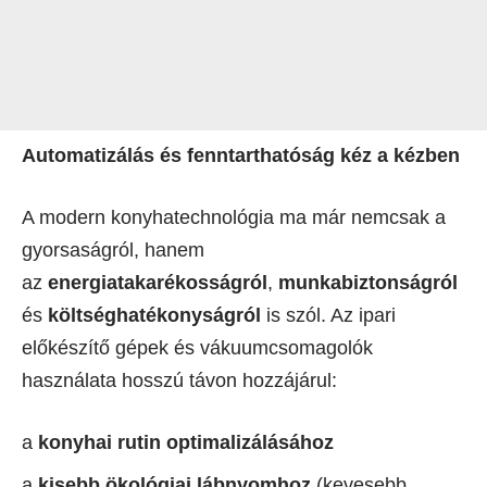
Automatizálás és fenntarthatóság kéz a kézben
A modern konyhatechnológia ma már nemcsak a
gyorsaságról, hanem
az
energiatakarékosságról
,
munkabiztonságról
és
költséghatékonyságról
is szól. Az ipari
előkészítő gépek és vákuumcsomagolók
használata hosszú távon hozzájárul:
a
konyhai rutin optimalizálásához
a
kisebb ökológiai lábnyomhoz
(kevesebb