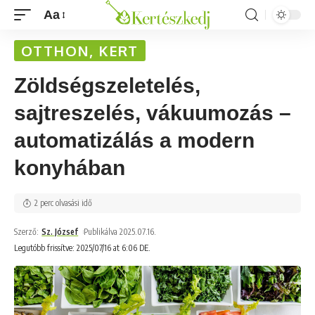
Aa
OTTHON, KERT
Zöldségszeletelés,
sajtreszelés, vákuumozás –
automatizálás a modern
konyhában
2 perc olvasási idő
Szerző:
Sz. József
Publikálva 2025.07.16.
Legutóbb frissítve: 2025/07/16 at 6:06 DE.