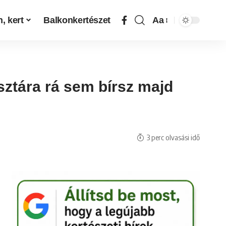
, kert
Balkonkertészet
Aa
sztára rá sem bírsz majd
3 perc olvasási idő