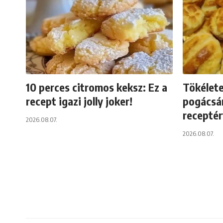
10 perces citromos keksz: Ez a
Tökélete
recept igazi jolly joker!
pogácsá
recepté
2026.08.07.
2026.08.07.