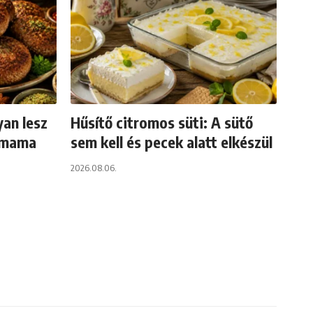
yan lesz
Hűsítő citromos süti: A sütő
gymama
sem kell és pecek alatt elkészül
2026.08.06.