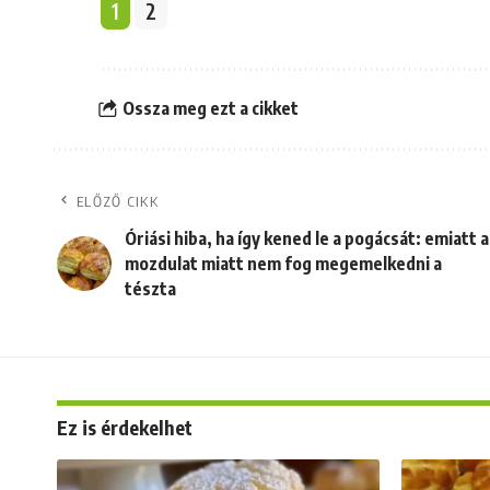
1
2
Ossza meg ezt a cikket
ELŐZŐ CIKK
Óriási hiba, ha így kened le a pogácsát: emiatt a
mozdulat miatt nem fog megemelkedni a
tészta
Ez is érdekelhet