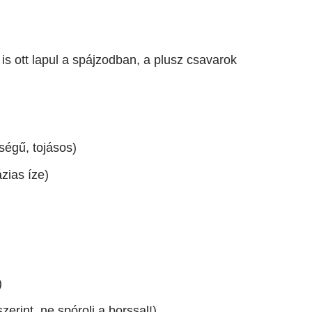
s ott lapul a spájzodban, a plusz csavarok
ségű, tojásos)
ázias íze)
)
erint, ne spórolj a borssal!)