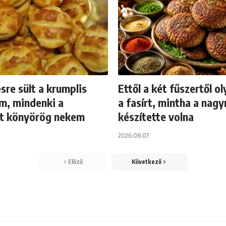
sre sült a krumplis
Ettől a két fűszertől ol
m, mindenki a
a fasírt, mintha a na
rt könyörög nekem
készítette volna
2026.08.07.
Előző
Következő