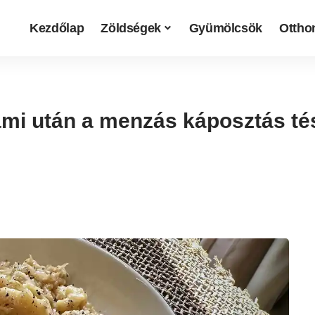
Kezdőlap
Zöldségek
Gyümölcsök
Otthon
ami után a menzás káposztás té