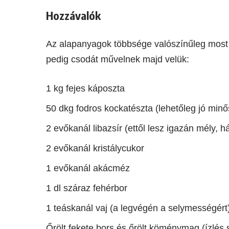
Hozzávalók
Az alapanyagok többsége valószínűleg most i
pedig csodát művelnek majd velük:
1 kg fejes káposzta
50 dkg fodros kockatészta (lehetőleg jó minő
2 evőkanál libazsír (ettől lesz igazán mély, h
2 evőkanál kristálycukor
1 evőkanál akácméz
1 dl száraz fehérbor
1 teáskanál vaj (a legvégén a selymességért
Őrölt fekete bors és őrölt köménymag (ízlés sz