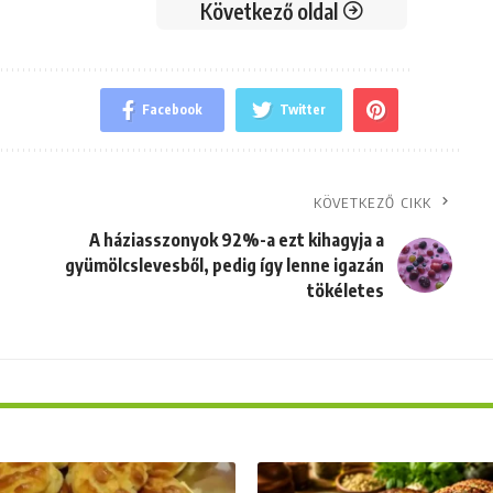
Következő oldal
Facebook
Twitter
KÖVETKEZŐ CIKK
A háziasszonyok 92%-a ezt kihagyja a
gyümölcslevesből, pedig így lenne igazán
tökéletes