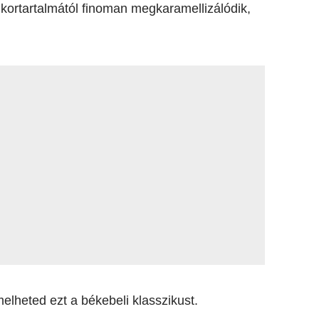
cukortartalmától finoman megkaramellizálódik,
melheted ezt a békebeli klasszikust.