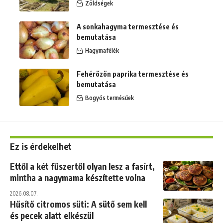
Zöldségek
A sonkahagyma termesztése és
bemutatása
Hagymafélék
Fehérözön paprika termesztése és
bemutatása
Bogyós termésűek
Ez is érdekelhet
Ettől a két fűszertől olyan lesz a fasírt,
mintha a nagymama készítette volna
2026.08.07.
Hűsítő citromos süti: A sütő sem kell
és pecek alatt elkészül