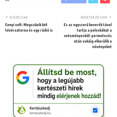
ELŐZŐ CIKK
KÖVETKEZŐ CIKK
Ennyi volt: Megszűnik két
Ez az egyszerű keverék távol
tévécsatorna és egy rádió is
tartja a poloskákat a
veteményesből: permetezés
után sokáig elkerülik a
növényeket