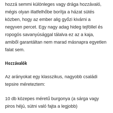
hozzá semmi különleges vagy drága hozzávaló,
mégis olyan illatfelhőbe borítja a házat sütés
közben, hogy az ember alig győzi kivárni a
negyven percet. Egy nagy adag hideg tejföllel és
ropogós savanyúsággal tálalva ez az a kaja,
amiből garantáltan nem marad másnapra egyetlen
falat sem.
Hozzávalók
Az arányokat egy klasszikus, nagyobb családi
tepsire méreteztem:
10 db közepes méretű burgonya (a sárga vagy
piros héjú, sütni való fajta a legjobb)