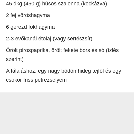
45 dkg (450 g) húsos szalonna (kockázva)
2 fej vöröshagyma
6 gerezd fokhagyma
2-3 evőkanál étolaj (vagy sertészsír)
Őrölt pirospaprika, őrölt fekete bors és só (ízlés
szerint)
A tálaláshoz: egy nagy bödön hideg tejföl és egy
csokor friss petrezselyem