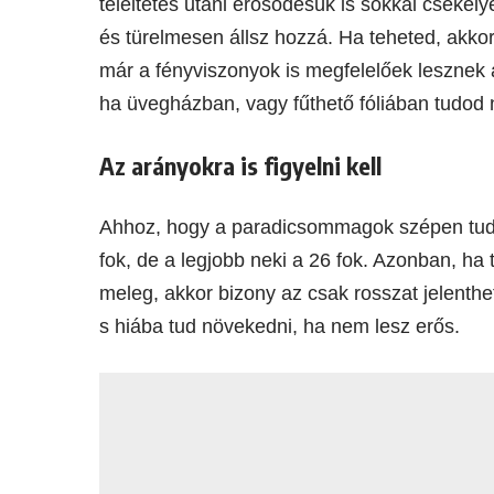
teleltetés utáni erősödésük is sokkal csekély
és türelmesen állsz hozzá. Ha teheted, akkor
már a fényviszonyok is megfelelőek lesznek 
ha üvegházban, vagy fűthető fóliában tudod 
Az arányokra is figyelni kell
Ahhoz, hogy a paradicsommagok szépen tudj
fok, de a legjobb neki a 26 fok. Azonban, ha
meleg, akkor bizony az csak rosszat jelenthet
s hiába tud növekedni, ha nem lesz erős.