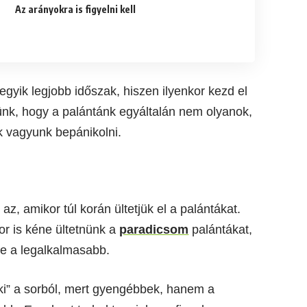
Az arányokra is figyelni kell
gyik legjobb időszak, hiszen ilyenkor kezd el
ünk, hogy a palántánk egyáltalán nem olyanok,
k vagyunk bepánikolni.
 az, amikor túl korán ültetjük el a palántákat.
r is kéne ültetnünk a
paradicsom
palántákat,
eje a legalkalmasabb.
ki” a sorból, mert gyengébbek, hanem a