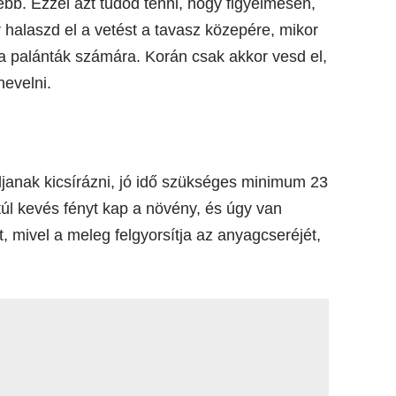
ebb. Ezzel azt tudod tenni, hogy figyelmesen,
 halaszd el a vetést a tavasz közepére, mikor
a palánták számára. Korán csak akkor vesd el,
nevelni.
anak kicsírázni, jó idő szükséges minimum 23
 túl kevés fényt kap a növény, és úgy van
, mivel a meleg felgyorsítja az anyagcseréjét,