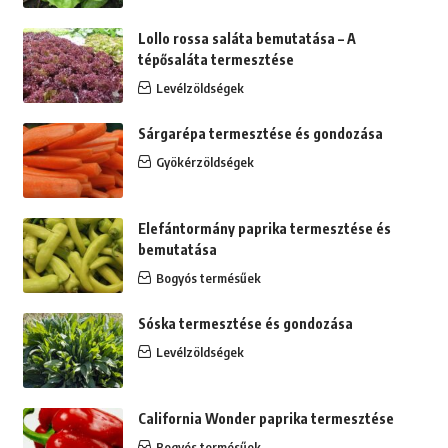
Lollo rossa saláta bemutatása – A
tépősaláta termesztése
Levélzöldségek
Sárgarépa termesztése és gondozása
Gyökérzöldségek
Elefántormány paprika termesztése és
bemutatása
Bogyós termésűek
Sóska termesztése és gondozása
Levélzöldségek
California Wonder paprika termesztése
Bogyós termésűek