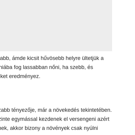
abb, ámde kicsit hűvösebb helyre ültetjük a
s hiába fog lassabban nőni, ha szebb, és
eket eredményez.
zabb tényezője, már a növekedés tekintetében.
zinte egymással kezdenek el versengeni azért
nek, akkor bizony a növények csak nyúlni