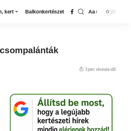
, kert
Balkonkertészet
Aa
dicsompalánták
3 perc olvasási idő