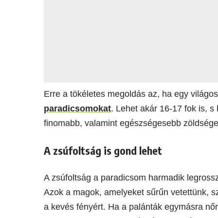
Erre a tökéletes megoldás az, ha egy világos
paradicsomokat
. Lehet akár 16-17 fok is, 
finomabb, valamint egészségesebb zöldség
A zsúfoltság is gond lehet
A zsúfoltság a paradicsom harmadik legross
Azok a magok, amelyeket sűrűn vetettünk, s
a kevés fényért. Ha a palánták egymásra nő