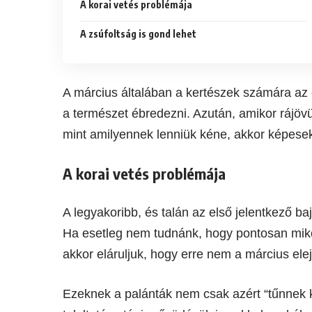
A korai vetés problémája
A zsúfoltság is gond lehet
A március általában a kertészek számára az e
a természet ébredezni. Azután, amikor rájöv
mint amilyennek lenniük kéne, akkor képese
A korai vetés problémája
A legyakoribb, és talán az első jelentkező baj
Ha esetleg nem tudnánk, hogy pontosan miko
akkor eláruljuk, hogy erre nem a március el
Ezeknek a palánták nem csak azért “tűnnek 