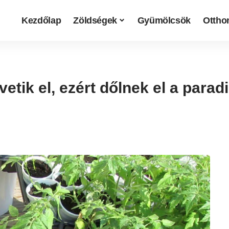
Kezdőlap
Zöldségek
Gyümölcsök
Otthon
vetik el, ezért dőlnek el a para