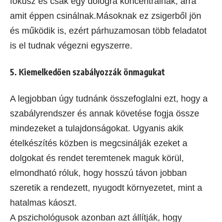
fókusz és csak egy dologra koncentrálnak, arra
amit éppen csinálnak.Másoknak ez zsigerből jön
és működik is, ezért párhuzamosan több feladatot
is el tudnak végezni egyszerre.
5. Kiemelkedően szabályozzák önmagukat
A legjobban úgy tudnánk összefoglalni ezt, hogy a
szabályrendszer és annak követése fogja össze
mindezeket a tulajdonságokat. Ugyanis akik
ételkészítés közben is megcsinálják ezeket a
dolgokat és rendet teremtenek maguk körül,
elmondható róluk, hogy hosszú távon jobban
szeretik a rendezett, nyugodt környezetet, mint a
hatalmas káoszt.
A pszichológusok azonban azt állítják, hogy