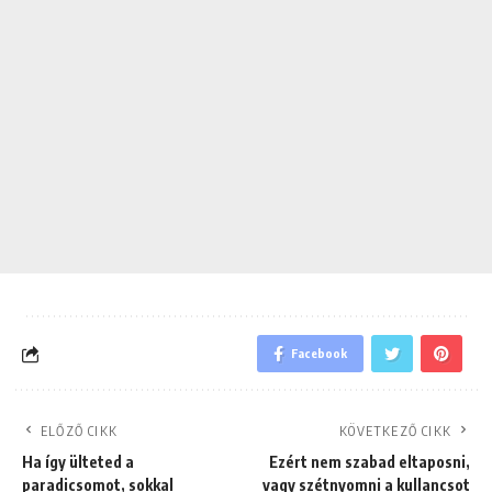
Facebook
ELŐZŐ CIKK
KÖVETKEZŐ CIKK
Ha így ülteted a
Ezért nem szabad eltaposni,
paradicsomot, sokkal
vagy szétnyomni a kullancsot