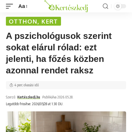
Aa
OTTHON, KERT
A pszichológusok szerint
sokat elárul rólad: ezt
jelenti, ha főzés közben
azonnal rendet raksz
4 perc olvasási idő
Szerző:
Kertészkedj.hu
Publikálva 2026.05.28.
Legutóbb frissítve: 2026/05/28 at 1:30 DU.