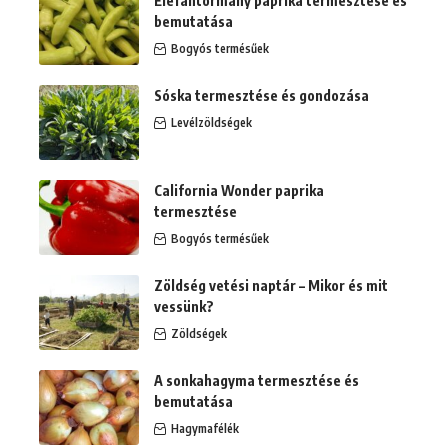
Elefántormány paprika termesztése és
bemutatása
Bogyós termésűek
Sóska termesztése és gondozása
Levélzöldségek
California Wonder paprika
termesztése
Bogyós termésűek
Zöldség vetési naptár – Mikor és mit
vessünk?
Zöldségek
A sonkahagyma termesztése és
bemutatása
Hagymafélék