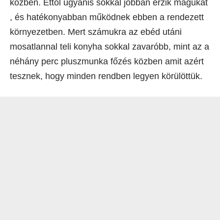
közben. Ettől ugyanis sokkal jobban érzik magukat
, és hatékonyabban működnek ebben a rendezett
környezetben. Mert számukra az ebéd utáni
mosatlannal teli konyha sokkal zavaróbb, mint az a
néhány perc pluszmunka főzés közben amit azért
tesznek, hogy minden rendben legyen körülöttük.