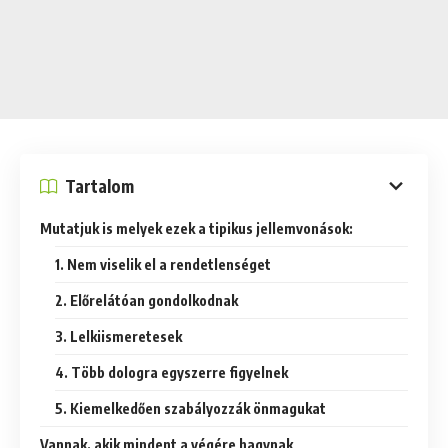
Tartalom
Mutatjuk is melyek ezek a tipikus jellemvonások:
1. Nem viselik el a rendetlenséget
2. Előrelátóan gondolkodnak
3. Lelkiismeretesek
4. Több dologra egyszerre figyelnek
5. Kiemelkedően szabályozzák önmagukat
Vannak, akik mindent a végére hagynak