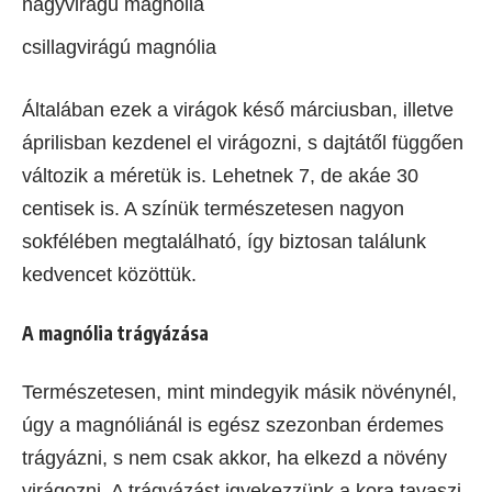
nagyvirágú magnólia
csillagvirágú magnólia
Általában ezek a virágok késő márciusban, illetve
áprilisban kezdenel el virágozni, s dajtátől függően
változik a méretük is. Lehetnek 7, de akáe 30
centisek is. A színük természetesen nagyon
sokfélében megtalálható, így biztosan találunk
kedvencet közöttük.
A magnólia trágyázása
Természetesen, mint mindegyik másik növénynél,
úgy a magnóliánál is egész szezonban érdemes
trágyázni, s nem csak akkor, ha elkezd a növény
virágozni. A trágyázást igyekezzünk a kora tavaszi