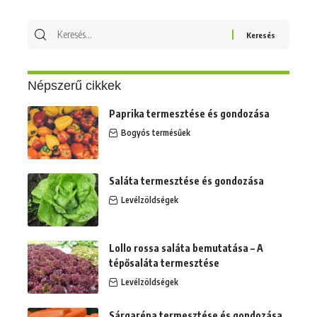
Keresés
erre:
Népszerű cikkek
Paprika termesztése és gondozása
Bogyós termésűek
Saláta termesztése és gondozása
Levélzöldségek
Lollo rossa saláta bemutatása – A
tépősaláta termesztése
Levélzöldségek
Sárgarépa termesztése és gondozása