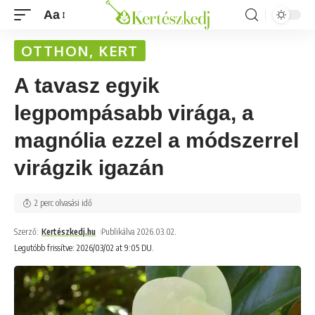
Aa
OTTHON, KERT
A tavasz egyik
legpompásabb virága, a
magnólia ezzel a módszerrel
virágzik igazán
2 perc olvasási idő
Szerző:
Kertészkedj.hu
Publikálva 2026.03.02.
Legutóbb frissítve: 2026/03/02 at 9:05 DU.