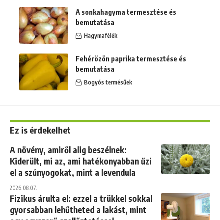
A sonkahagyma termesztése és
bemutatása
Hagymafélék
Fehérözön paprika termesztése és
bemutatása
Bogyós termésűek
Ez is érdekelhet
A növény, amiről alig beszélnek:
Kiderült, mi az, ami hatékonyabban űzi
el a szúnyogokat, mint a levendula
2026.08.07.
Fizikus árulta el: ezzel a trükkel sokkal
gyorsabban lehűtheted a lakást, mint