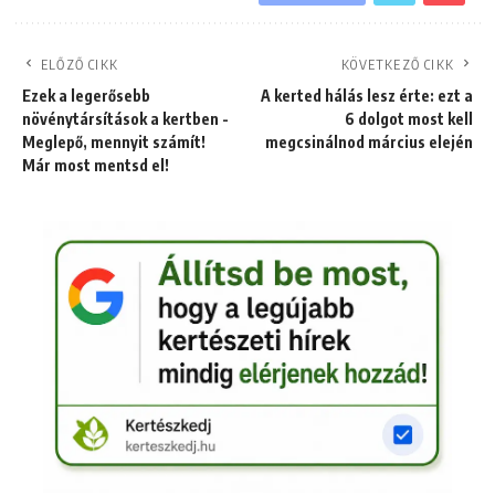
ELŐZŐ CIKK
KÖVETKEZŐ CIKK
Ezek a legerősebb
A kerted hálás lesz érte: ezt a
növénytársítások a kertben -
6 dolgot most kell
Meglepő, mennyit számít!
megcsinálnod március elején
Már most mentsd el!