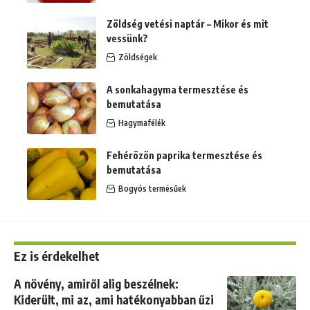
Zöldség vetési naptár – Mikor és mit
vessünk?
Zöldségek
A sonkahagyma termesztése és
bemutatása
Hagymafélék
Fehérözön paprika termesztése és
bemutatása
Bogyós termésűek
Ez is érdekelhet
A növény, amiről alig beszélnek:
Kiderült, mi az, ami hatékonyabban űzi