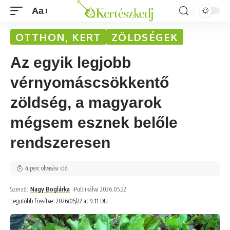
Aa
OTTHON, KERT
ZÖLDSÉGEK
Az egyik legjobb
vérnyomáscsökkentő
zöldség, a magyarok
mégsem esznek belőle
rendszeresen
4 perc olvasási idő
Szerző:
Nagy Boglárka
Publikálva 2026.05.22.
Legutóbb frissítve: 2026/05/22 at 9:11 DU.