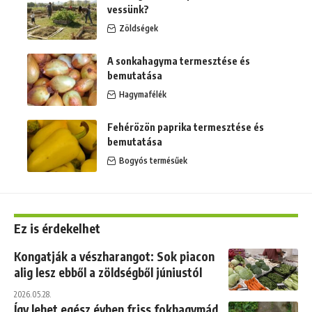
vessünk?
Zöldségek
A sonkahagyma termesztése és
bemutatása
Hagymafélék
Fehérözön paprika termesztése és
bemutatása
Bogyós termésűek
Ez is érdekelhet
Kongatják a vészharangot: Sok piacon
alig lesz ebből a zöldségből júniustól
2026.05.28.
Így lehet egész évben friss fokhagymád