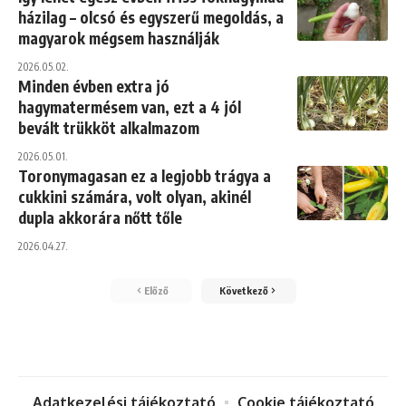
házilag – olcsó és egyszerű megoldás, a
magyarok mégsem használják
2026.05.02.
Minden évben extra jó
hagymatermésem van, ezt a 4 jól
bevált trükköt alkalmazom
2026.05.01.
Toronymagasan ez a legjobb trágya a
cukkini számára, volt olyan, akinél
dupla akkorára nőtt tőle
2026.04.27.
Előző
Következő
Adatkezelési tájékoztató
Cookie tájékoztató