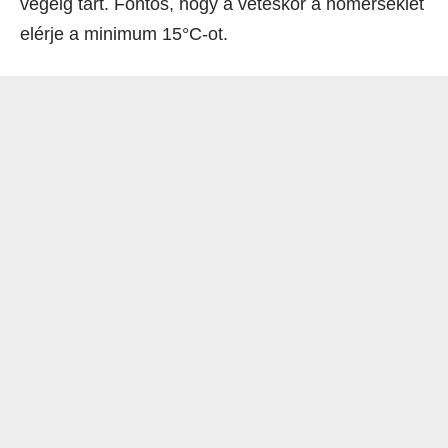
végéig tart. Fontos, hogy a vetéskor a hőmérséklet
elérje a minimum 15°C-ot.