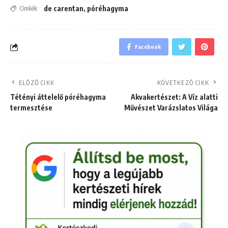
de carentan
,
póréhagyma
Címkék:
Facebook
ELŐZŐ CIKK
KÖVETKEZŐ CIKK
Tétényi áttelelő póréhagyma
Akvakertészet: A Víz alatti
termesztése
Művészet Varázslatos Világa