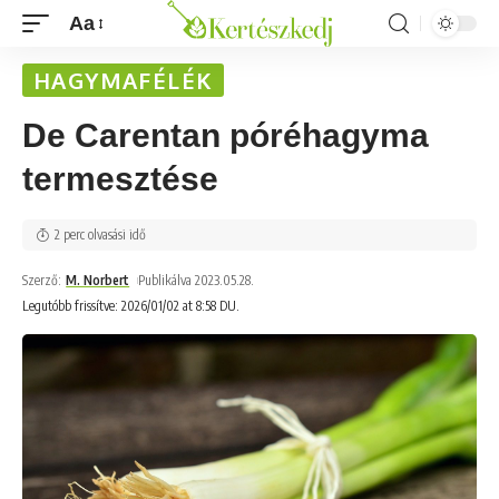
Aa
HAGYMAFÉLÉK
De Carentan póréhagyma
termesztése
2 perc olvasási idő
Szerző:
M. Norbert
Publikálva 2023.05.28.
Legutóbb frissítve: 2026/01/02 at 8:58 DU.